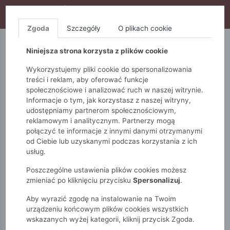
WYPRZEDAŻ TRWA! DODATKOWE 10% ZA 2SZT (KOD:
S10), DODATKOWE 15% ZA 3SZT (KOD: S15)
Zgoda
Szczegóły
O plikach cookie
5.10.15.
QUIOSQUE
FEMESTAGE
Niniejsza strona korzysta z plików cookie
Wykorzystujemy pliki cookie do spersonalizowania
treści i reklam, aby oferować funkcje
społecznościowe i analizować ruch w naszej witrynie.
Informacje o tym, jak korzystasz z naszej witryny,
udostępniamy partnerom społecznościowym,
reklamowym i analitycznym. Partnerzy mogą
połączyć te informacje z innymi danymi otrzymanymi
od Ciebie lub uzyskanymi podczas korzystania z ich
Monnari
Zobacz wszystko
Dresy
usług.
Spodnie dresowe z bawełną
Poszczególne ustawienia plików cookies możesz
zmieniać po kliknięciu przycisku
Spersonalizuj
.
Aby wyrazić zgodę na instalowanie na Twoim
urządzeniu końcowym plików cookies wszystkich
wskazanych wyżej kategorii, kliknij przycisk Zgoda.