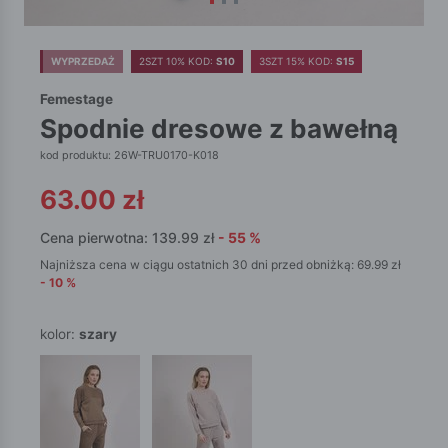
WYPRZEDAŻ
2SZT 10% KOD:
S10
3SZT 15% KOD:
S15
Femestage
spodnie dresowe z bawełną
kod produktu: 26W-TRU0170-K018
63.00
zł
Cena pierwotna:
139.99
zł
-
55
%
Najniższa cena w ciągu ostatnich 30 dni przed obniżką:
69.99
zł
-
10
%
kolor:
szary