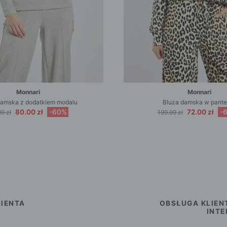
Monnari
Monnari
damska z dodatkiem modalu
Bluza damska w pante
80.00 zł
-60%
72.00 zł
-
9 zł
199.99 zł
IENTA
OBSŁUGA KLIEN
INT