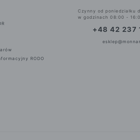
Czynny od poniedziałku d
w godzinach 08:00 - 16:
DR
+48 42 237 
esklep@monnar
iarów
nformacyjny RODO