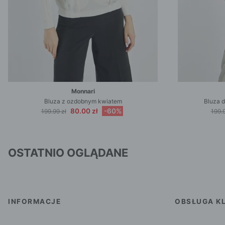
Monnari
Bluza z ozdobnym kwiatem
Bluza 
80.00 zł
-60%
199.99 zł
199.9
OSTATNIO OGLĄDANE
INFORMACJE
OBSŁUGA KL