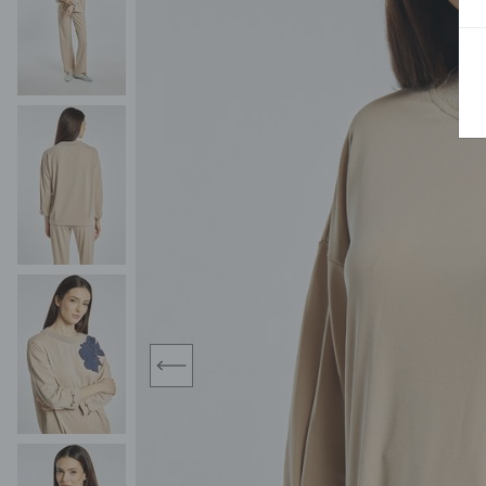
MIDI
KURTKI SPORTOWE
MAXI
KAMIZELKI SPORTOWE
POKAŻ WSZY
KOMBINEZONY
TORBY SPORTOWE
SPÓDNICE
KOSTIUMY KĄPIELOWE
OŁÓWKOWA
JEDNOCZĘŚCIOWE
PLISOWANA
DWUCZĘŚCIOWE
ROZKLOSZOWAN
NARZUTKI
MINI
LNIANE MODELE
MIDI
MAXI
prev
ŻAKIETY