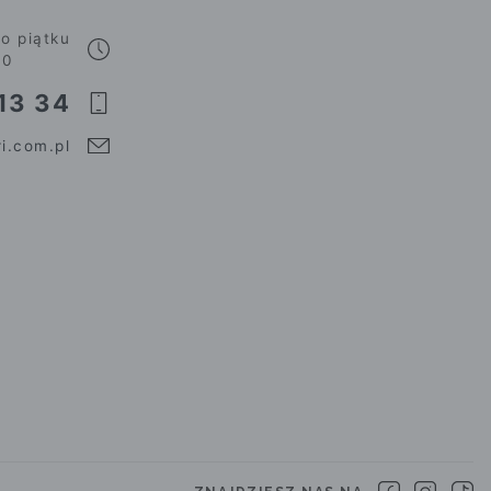
o piątku
00
13 34
i.com.pl