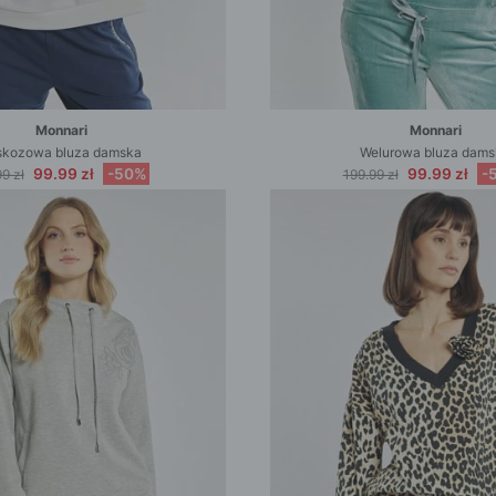
Monnari
Monnari
skozowa bluza damska
Welurowa bluza dam
99.99 zł
-50%
99.99 zł
-
9 zł
199.99 zł