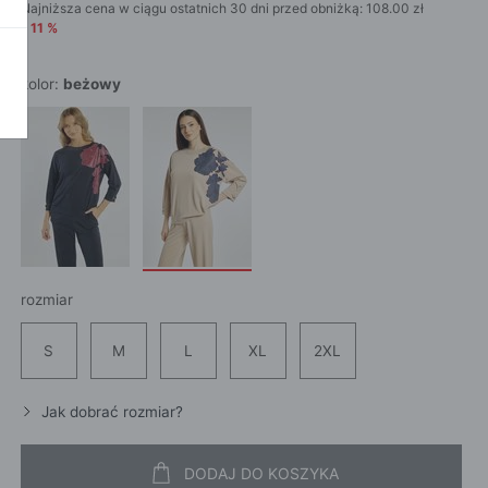
SZALI
Najniższa cena w ciągu ostatnich 30 dni przed obniżką:
108.00
zł
OKAŻ WSZYSTKIE
CROS
-
11
%
WE
CHUS
POKAŻ WSZYSTKIE
APASZ
kolor:
beżowy
PORTFEL
PORTFEL
POKAŻ W
KI
ROKI
rozmiar
ŻAMY
S
M
L
XL
2XL
ŻAMY
OCNE
Jak dobrać rozmiar?
DODAJ DO KOSZYKA