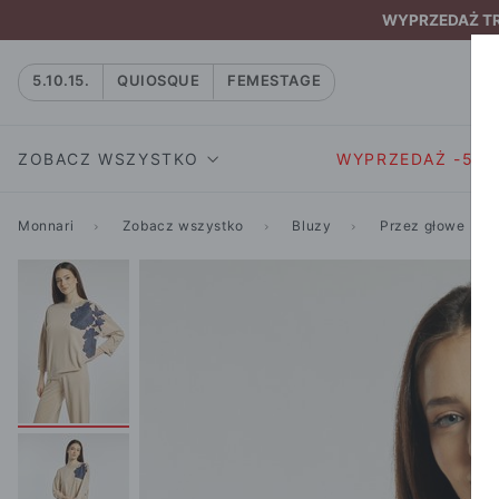
WYPRZEDAŻ TRW
5.10.15.
QUIOSQUE
FEMESTAGE
ZOBACZ WSZYSTKO
WYPRZEDAŻ -50
Monnari
Zobacz wszystko
Bluzy
Przez głowe
SUKIENKI I KOMBIN
SUKIENKI I
NATASZA
KOMBINEZON
NA CO DZIEŃ
W RYTMIE NATURY
MARYNARKI
WIZYTOWE
NOWOŚĆ
SPÓDNICE
WIECZOROWE
CAŁA KOLEKCJA
BLUZKI I T-S
KOKTAJLOWE
KOLEKCJA SPORTOWA
SPODNIE
KORONKOWE
T-SHIRTY SPORTOWE
ROZKLOSZOWAN
STANIKI SPORTOWE
DZIANINOWE
BLUZY SPORTOWE
MINI
SPODNIE SPORTOWE