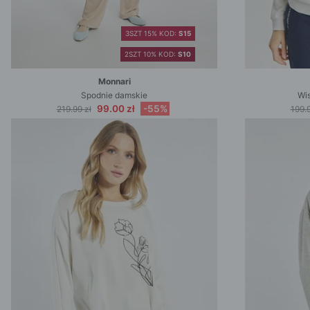
3SZT 15% KOD:
S15
2SZT 10% KOD:
S10
Monnari
Spodnie damskie
Wi
99.00 zł
-55%
219.99 zł
199.9