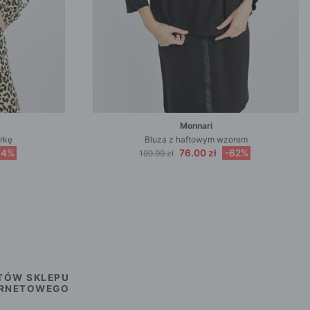
Monnari
rkę
Bluza z haftowym wzorem
64%
76.00 zł
-62%
199.99 zł
TÓW SKLEPU
ERNETOWEGO