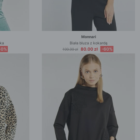
Monnari
ska
Biała bluza z kokardą
50%
80.00 zł
-60%
199.99 zł