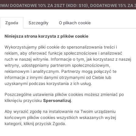
A! DODATKOWE 10% ZA 2SZT (KOD: S10), DODATKOWE 15% ZA 3
Zgoda
Szczegóły
O plikach cookie
Niniejsza strona korzysta z plików cookie
%
NOWA KOLEKCJA
FEMES
Wykorzystujemy pliki cookie do spersonalizowania treści i
reklam, aby oferować funkcje społecznościowe i analizować
ruch w naszej witrynie. Informacje o tym, jak korzystasz z naszej
Bluza damska z wzorem
EZONY
BLUZKI I T-SHIRTY
SWETRY
OSTATNIO DODANE
PAREO
DRESY
SPODNIE
N
witryny, udostępniamy partnerom społecznościowym,
Y
FE
reklamowym i analitycznym. Partnerzy mogą połączyć te
BLUZY
NA CO DZIEŃ
KOMPLETY
PIŻAMY I SZLAFROK
PŁASZCZE
SZORTY
informacje z innymi danymi otrzymanymi od Ciebie lub
F
PŁASZCZE I KURTKI
WIZYTOWE
KOLEKCJA
TORBY
TRENCZE
BLUZKI I 
uzyskanymi podczas korzystania z ich usług.
WY
SPORTOWA
KAMIZELKI
WIECZOROWE
AKCESORIA
PARKI
SWETRY
G
Poszczególne ustawienia plików cookies możesz zmieniać po
HIRTY
SUKIENKI
STROJE KĄPIELOWE
KOSZULE
OKULARY
KLASYCZNE
BLUZY
kliknięciu przycisku
Spersonalizuj
.
K
SPÓDNICE
PRZECIWSŁONEC
T-SHIRTY
PIKOWANE
KAMIZELKI
C
Aby wyrazić zgodę na instalowanie na Twoim urządzeniu
ŻAKIETY
KAPELUSZE I CZA
E
TOPY
PUCHOWE
końcowym plików cookies wszystkich wskazanych wyżej
SU
OPASKI NA GŁOW
kategorii, kliknij przycisk Zgoda.
POKAŻ WSZYSTKIE
WEŁNIANE
SPODNIE
Ż
SZALIKI