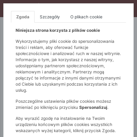
WYPRZEDAŻ TRWA! DODATKOWE 10% ZA 2SZT (KOD:
S10), DODATKOWE 15% ZA 3SZT (KOD: S15)
Zgoda
Szczegóły
O plikach cookie
5.10.15.
QUIOSQUE
FEMESTAGE
Niniejsza strona korzysta z plików cookie
Wykorzystujemy pliki cookie do spersonalizowania
treści i reklam, aby oferować funkcje
społecznościowe i analizować ruch w naszej witrynie.
Informacje o tym, jak korzystasz z naszej witryny,
udostępniamy partnerom społecznościowym,
reklamowym i analitycznym. Partnerzy mogą
połączyć te informacje z innymi danymi otrzymanymi
od Ciebie lub uzyskanymi podczas korzystania z ich
Monnari
Zobacz wszystko
Bluzki i t-shirty
usług.
Na co dzień
T-shirt z liściem
Poszczególne ustawienia plików cookies możesz
zmieniać po kliknięciu przycisku
Spersonalizuj
.
Aby wyrazić zgodę na instalowanie na Twoim
urządzeniu końcowym plików cookies wszystkich
wskazanych wyżej kategorii, kliknij przycisk Zgoda.