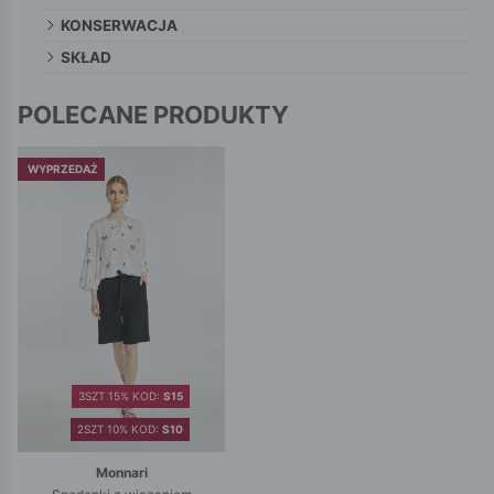
KONSERWACJA
SKŁAD
POLECANE PRODUKTY
WYPRZEDAŻ
3SZT 15% KOD:
S15
2SZT 10% KOD:
S10
Monnari