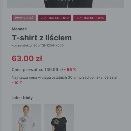
WYPRZEDAŻ
2SZT 10% KOD:
S10
3SZT 15% KOD:
S15
Monnari
t-shirt z liściem
kod produktu: 26L-TSH1254-K000
63.00
zł
Cena pierwotna:
139.99
zł
-
55
%
Najniższa cena w ciągu ostatnich 30 dni przed obniżką:
69.99
zł
-
10
%
kolor:
biały