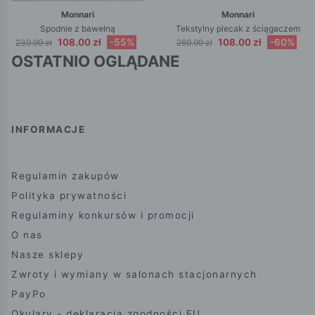
Monnari
Monnari
Spodnie z bawełną
Tekstylny plecak z ściągaczem
108.00 zł
-55%
108.00 zł
-60%
239.99 zł
269.99 zł
OSTATNIO OGLĄDANE
INFORMACJE
Regulamin zakupów
Polityka prywatności
Regulaminy konkursów i promocji
O nas
Nasze sklepy
Zwroty i wymiany w salonach stacjonarnych
PayPo
Okulary - deklaracja zgodności EU