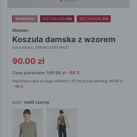
WYPRZEDAŻ
2SZT 10% KOD:
S10
3SZT 15% KOD:
S15
Monnari
koszula damska z wzorem
kod produktu: 26W-BLU0160-KM20
90.00
zł
Cena pierwotna:
199.99
zł
-
55
%
Najniższa cena w ciągu ostatnich 30 dni przed obniżką:
99.99
zł
-
10
%
kolor:
multi czarny