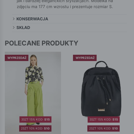
jak i bardziej eleganckich stylizacjach. Modelka na
zdjęciu ma 177 cm wzrostu i prezentuje rozmiar S.
KONSERWACJA
SKŁAD
POLECANE PRODUKTY
WYPRZEDAŻ
WYPRZEDAŻ
3SZT 15% KOD:
S15
3SZT 15% KOD:
S15
2SZT 10% KOD:
S10
2SZT 10% KOD:
S10