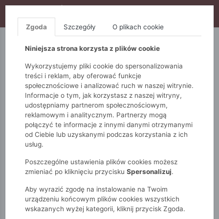
WYPRZEDAŻ TRWA! DODATKOWE 10% ZA 2SZT (KOD:
S10), DODATKOWE 15% ZA 3SZT (KOD: S15)
Zgoda
Szczegóły
O plikach cookie
5.10.15.
QUIOSQUE
FEMESTAGE
Niniejsza strona korzysta z plików cookie
Wykorzystujemy pliki cookie do spersonalizowania
treści i reklam, aby oferować funkcje
społecznościowe i analizować ruch w naszej witrynie.
Informacje o tym, jak korzystasz z naszej witryny,
udostępniamy partnerom społecznościowym,
reklamowym i analitycznym. Partnerzy mogą
połączyć te informacje z innymi danymi otrzymanymi
od Ciebie lub uzyskanymi podczas korzystania z ich
Monnari
Zobacz wszystko
Bluzki i t-shirty
usług.
Koszule
Koszula damska z wzorem
Poszczególne ustawienia plików cookies możesz
zmieniać po kliknięciu przycisku
Spersonalizuj
.
Aby wyrazić zgodę na instalowanie na Twoim
urządzeniu końcowym plików cookies wszystkich
wskazanych wyżej kategorii, kliknij przycisk Zgoda.