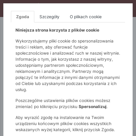
WYPRZEDAŻ TRWA! DODATKOWE 10% ZA 2SZT (KOD:
S10), DODATKOWE 15% ZA 3SZT (KOD: S15)
Zgoda
Szczegóły
O plikach cookie
5.10.15.
QUIOSQUE
FEMESTAGE
Niniejsza strona korzysta z plików cookie
Wykorzystujemy pliki cookie do spersonalizowania
treści i reklam, aby oferować funkcje
społecznościowe i analizować ruch w naszej witrynie.
Informacje o tym, jak korzystasz z naszej witryny,
udostępniamy partnerom społecznościowym,
reklamowym i analitycznym. Partnerzy mogą
połączyć te informacje z innymi danymi otrzymanymi
od Ciebie lub uzyskanymi podczas korzystania z ich
Monnari
Zobacz wszystko
Bluzki i t-shirty
usług.
Koszule
Elegancka koszula damska
Poszczególne ustawienia plików cookies możesz
zmieniać po kliknięciu przycisku
Spersonalizuj
.
Aby wyrazić zgodę na instalowanie na Twoim
urządzeniu końcowym plików cookies wszystkich
wskazanych wyżej kategorii, kliknij przycisk Zgoda.