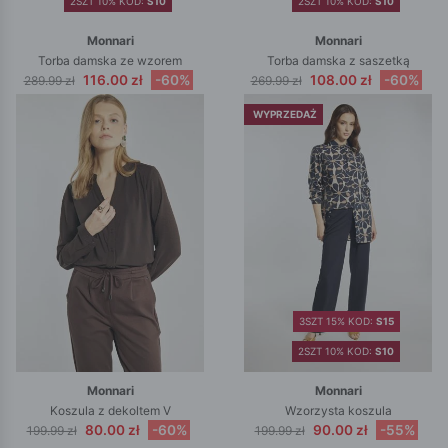
2SZT 10% KOD:
S10
2SZT 10% KOD:
S10
Monnari
Monnari
Torba damska ze wzorem
Torba damska z saszetką
116.00 zł
-60%
108.00 zł
-60%
289.99 zł
269.99 zł
WYPRZEDAŻ
3SZT 15% KOD:
S15
2SZT 10% KOD:
S10
Monnari
Monnari
Koszula z dekoltem V
Wzorzysta koszula
80.00 zł
-60%
90.00 zł
-55%
199.99 zł
199.99 zł