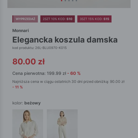
WYPRZEDAŻ
2SZT 10% KOD:
S10
3SZT 15% KOD:
S15
Monnari
elegancka koszula damska
kod produktu: 26L-BLU0970-K015
80.00
zł
Cena pierwotna:
199.99
zł
-
60
%
Najniższa cena w ciągu ostatnich 30 dni przed obniżką:
90.00
zł
-
11
%
kolor:
beżowy