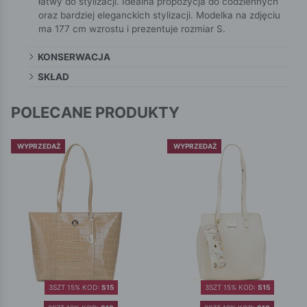
łatwy do stylizacji. Idealna propozycja do codziennych
oraz bardziej eleganckich stylizacji. Modelka na zdjęciu
ma 177 cm wzrostu i prezentuje rozmiar S.
KONSERWACJA
SKŁAD
POLECANE PRODUKTY
WYPRZEDAŻ
WYPRZEDAŻ
3SZT 15% KOD:
S15
3SZT 15% KOD:
S15