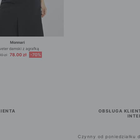
Monnari
eter damski z agrafką
78.00 zł
-70%
99 zł
IENTA
OBSŁUGA KLIEN
INT
Czynny od poniedziałku d