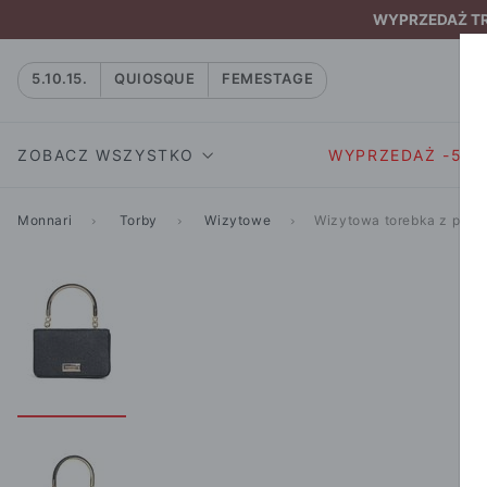
WYPRZEDAŻ TRW
5.10.15.
QUIOSQUE
FEMESTAGE
ZOBACZ WSZYSTKO
WYPRZEDAŻ -50
Monnari
Torby
Wizytowe
Wizytowa torebka z poły
SUKIENKI I KOMBIN
SUKIENKI I
NATASZA
KOMBINEZON
NA CO DZIEŃ
W RYTMIE NATURY
MARYNARKI
WIZYTOWE
NOWOŚĆ
SPÓDNICE
WIECZOROWE
CAŁA KOLEKCJA
BLUZKI I T-S
KOKTAJLOWE
KOLEKCJA SPORTOWA
SPODNIE
KORONKOWE
T-SHIRTY SPORTOWE
ROZKLOSZOWAN
STANIKI SPORTOWE
DZIANINOWE
BLUZY SPORTOWE
MINI
SPODNIE SPORTOWE