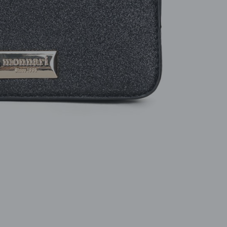
ROZPINANE
TORBY
PRZEZ GŁOWE