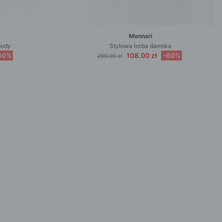
Monnari
body
Stylowa torba damska
60%
108.00 zł
-60%
269.99 zł