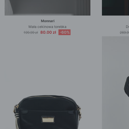
Monnari
Mała cekinowa torebka
D
80.00 zł
-60%
199.99 zł
269.9