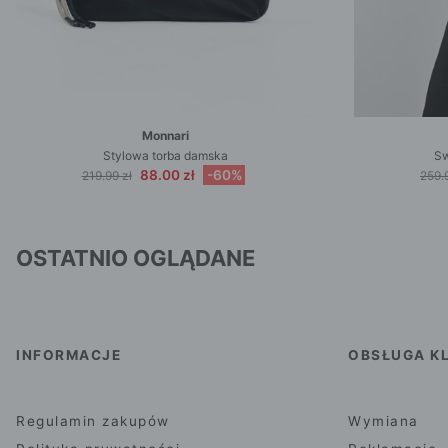
Monnari
Stylowa torba damska
Sw
88.00 zł
-60%
219.99 zł
259.
OSTATNIO OGLĄDANE
INFORMACJE
OBSŁUGA KL
Regulamin zakupów
Wymiana