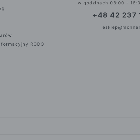
w godzinach 08:00 - 16:
DR
+48 42 237 
esklep@monnar
iarów
nformacyjny RODO