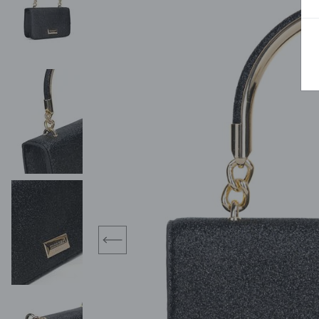
MIDI
KURTKI SPORTOWE
MAXI
KAMIZELKI SPORTOWE
POKAŻ WSZY
KOMBINEZONY
TORBY SPORTOWE
SPÓDNICE
KOSTIUMY KĄPIELOWE
OŁÓWKOWA
JEDNOCZĘŚCIOWE
PLISOWANA
DWUCZĘŚCIOWE
ROZKLOSZOWAN
NARZUTKI
MINI
LNIANE MODELE
MIDI
MAXI
prev
ŻAKIETY