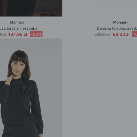
Monnari
Monnari
uża torba z kieszonką
Damska torebka cross
134.99 zł
-50%
96.00 zł
-
9 zł
239.99 zł