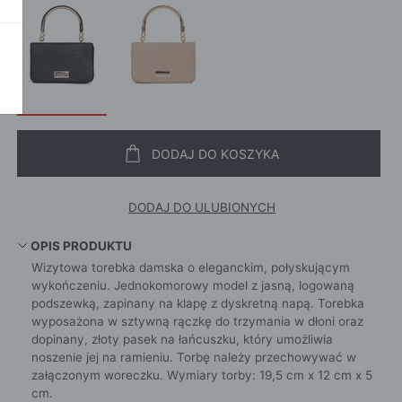
SZALI
OKAŻ WSZYSTKIE
CROS
WE
CHUS
POKAŻ WSZYSTKIE
APASZ
PORTFEL
PORTFEL
POKAŻ W
DODAJ DO KOSZYKA
KI
DODAJ DO ULUBIONYCH
ROKI
OPIS PRODUKTU
Wizytowa torebka damska o eleganckim, połyskującym
ŻAMY
wykończeniu. Jednokomorowy model z jasną, logowaną
ŻAMY
podszewką, zapinany na klapę z dyskretną napą. Torebka
wyposażona w sztywną rączkę do trzymania w dłoni oraz
OCNE
dopinany, złoty pasek na łańcuszku, który umożliwia
noszenie jej na ramieniu. Torbę należy przechowywać w
załączonym woreczku. Wymiary torby: 19,5 cm x 12 cm x 5
cm.