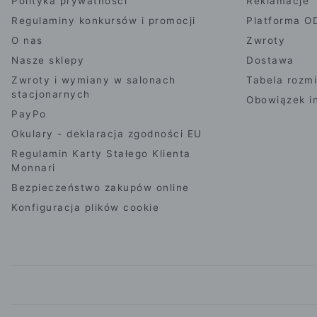
Polityka prywatności
Reklamacje
Regulaminy konkursów i promocji
Platforma O
O nas
Zwroty
Nasze sklepy
Dostawa
Zwroty i wymiany w salonach
Tabela rozm
stacjonarnych
Obowiązek i
PayPo
Okulary - deklaracja zgodności EU
Regulamin Karty Stałego Klienta
Monnari
Bezpieczeństwo zakupów online
Konfiguracja plików cookie