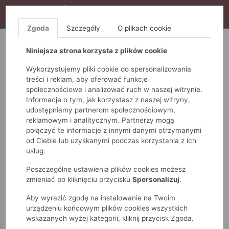
WYPRZEDAŻ TRWA! DODATKOWE 10% ZA 2SZT (KOD:
S10), DODATKOWE 15% ZA 3SZT (KOD: S15)
Zgoda
Szczegóły
O plikach cookie
5.10.15.
QUIOSQUE
FEMESTAGE
Niniejsza strona korzysta z plików cookie
Wykorzystujemy pliki cookie do spersonalizowania
treści i reklam, aby oferować funkcje
społecznościowe i analizować ruch w naszej witrynie.
Informacje o tym, jak korzystasz z naszej witryny,
udostępniamy partnerom społecznościowym,
reklamowym i analitycznym. Partnerzy mogą
połączyć te informacje z innymi danymi otrzymanymi
od Ciebie lub uzyskanymi podczas korzystania z ich
Monnari
Torby
Wizytowe
Wizytowa torebka
usług.
Poszczególne ustawienia plików cookies możesz
zmieniać po kliknięciu przycisku
Spersonalizuj
.
Aby wyrazić zgodę na instalowanie na Twoim
urządzeniu końcowym plików cookies wszystkich
wskazanych wyżej kategorii, kliknij przycisk Zgoda.