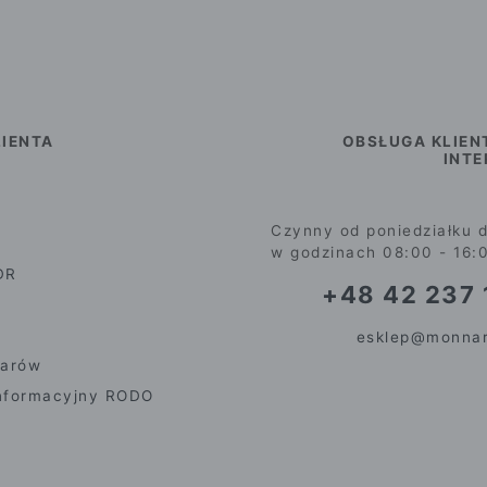
IENTA
OBSŁUGA KLIEN
INT
Czynny od poniedziałku d
w godzinach 08:00 - 16:
DR
+48 42 237 
esklep@monnar
iarów
nformacyjny RODO