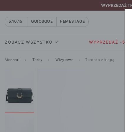
WYPRZEDAŻ TRW
5.10.15.
QUIOSQUE
FEMESTAGE
ZOBACZ WSZYSTKO
WYPRZEDAŻ -50
Monnari
Torby
Wizytowe
Torebka z klapą
SUKIENKI I KOMBIN
SUKIENKI I
NATASZA
KOMBINEZON
NA CO DZIEŃ
W RYTMIE NATURY
MARYNARKI
WIZYTOWE
NOWOŚĆ
SPÓDNICE
WIECZOROWE
CAŁA KOLEKCJA
BLUZKI I T-S
KOKTAJLOWE
KOLEKCJA SPORTOWA
SPODNIE
KORONKOWE
T-SHIRTY SPORTOWE
ROZKLOSZOWAN
STANIKI SPORTOWE
DZIANINOWE
BLUZY SPORTOWE
MINI
SPODNIE SPORTOWE