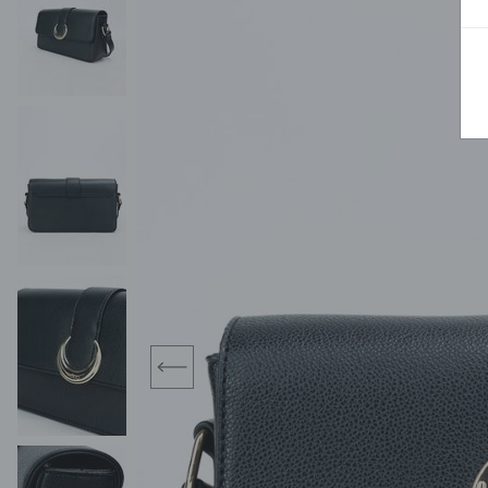
MIDI
KURTKI SPORTOWE
MAXI
KAMIZELKI SPORTOWE
POKAŻ WSZY
KOMBINEZONY
TORBY SPORTOWE
SPÓDNICE
KOSTIUMY KĄPIELOWE
OŁÓWKOWA
JEDNOCZĘŚCIOWE
PLISOWANA
DWUCZĘŚCIOWE
ROZKLOSZOWAN
NARZUTKI
MINI
LNIANE MODELE
MIDI
MAXI
prev
ŻAKIETY