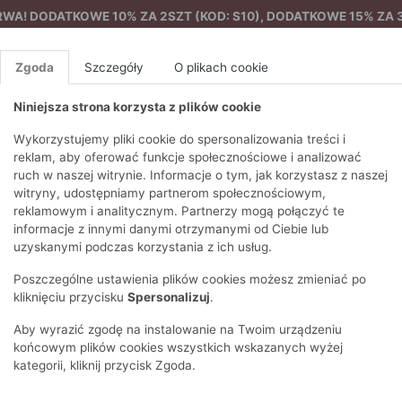
A! DODATKOWE 10% ZA 2SZT (KOD: S10), DODATKOWE 15% ZA 3
Zgoda
Szczegóły
O plikach cookie
Niniejsza strona korzysta z plików cookie
%
NOWA KOLEKCJA
FEMES
Wykorzystujemy pliki cookie do spersonalizowania treści i
reklam, aby oferować funkcje społecznościowe i analizować
ruch w naszej witrynie. Informacje o tym, jak korzystasz z naszej
EZONY
BLUZKI I T-SHIRTY
SWETRY
OSTATNIO DODANE
PAREO
DRESY
SPODNIE
N
witryny, udostępniamy partnerom społecznościowym,
Y
FE
reklamowym i analitycznym. Partnerzy mogą połączyć te
BLUZY
NA CO DZIEŃ
KOMPLETY
PIŻAMY I SZLAFROK
PŁASZCZE
SZORTY
informacje z innymi danymi otrzymanymi od Ciebie lub
F
PŁASZCZE I KURTKI
WIZYTOWE
KOLEKCJA
TORBY
TRENCZE
BLUZKI I 
uzyskanymi podczas korzystania z ich usług.
WY
SPORTOWA
KAMIZELKI
WIECZOROWE
AKCESORIA
PARKI
SWETRY
G
Poszczególne ustawienia plików cookies możesz zmieniać po
HIRTY
SUKIENKI
STROJE KĄPIELOWE
KOSZULE
OKULARY
KLASYCZNE
BLUZY
kliknięciu przycisku
Spersonalizuj
.
K
SPÓDNICE
PRZECIWSŁONEC
T-SHIRTY
PIKOWANE
KAMIZELKI
C
Aby wyrazić zgodę na instalowanie na Twoim urządzeniu
ŻAKIETY
KAPELUSZE I CZA
E
TOPY
PUCHOWE
końcowym plików cookies wszystkich wskazanych wyżej
SU
OPASKI NA GŁOW
kategorii, kliknij przycisk Zgoda.
POKAŻ WSZYSTKIE
WEŁNIANE
SPODNIE
Ż
SZALIKI