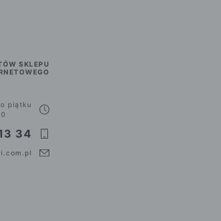
TÓW SKLEPU
ERNETOWEGO
o piątku
00
13 34
i.com.pl