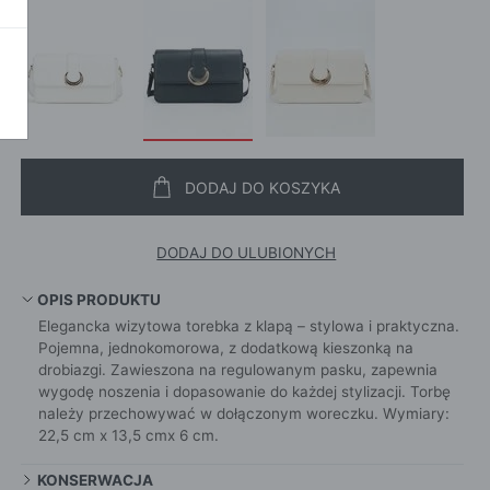
SZALI
OKAŻ WSZYSTKIE
CROS
WE
CHUS
POKAŻ WSZYSTKIE
APASZ
PORTFEL
PORTFEL
POKAŻ W
DODAJ DO KOSZYKA
KI
DODAJ DO ULUBIONYCH
ROKI
OPIS PRODUKTU
Elegancka wizytowa torebka z klapą – stylowa i praktyczna.
ŻAMY
Pojemna, jednokomorowa, z dodatkową kieszonką na
ŻAMY
drobiazgi. Zawieszona na regulowanym pasku, zapewnia
wygodę noszenia i dopasowanie do każdej stylizacji. Torbę
OCNE
należy przechowywać w dołączonym woreczku. Wymiary:
22,5 cm x 13,5 cmx 6 cm.
KONSERWACJA