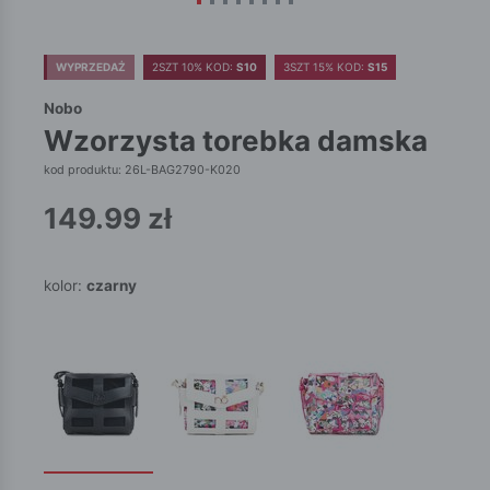
WYPRZEDAŻ
2SZT 10% KOD:
S10
3SZT 15% KOD:
S15
Nobo
wzorzysta torebka damska
kod produktu: 26L-BAG2790-K020
149.99
zł
kolor:
czarny