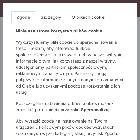
WYPRZEDAŻ TRWA! DODATKOWE 10% ZA 2SZT (KOD:
S10), DODATKOWE 15% ZA 3SZT (KOD: S15)
Zgoda
Szczegóły
O plikach cookie
5.10.15.
QUIOSQUE
FEMESTAGE
Niniejsza strona korzysta z plików cookie
Wykorzystujemy pliki cookie do spersonalizowania
treści i reklam, aby oferować funkcje
społecznościowe i analizować ruch w naszej witrynie.
Informacje o tym, jak korzystasz z naszej witryny,
udostępniamy partnerom społecznościowym,
reklamowym i analitycznym. Partnerzy mogą
połączyć te informacje z innymi danymi otrzymanymi
od Ciebie lub uzyskanymi podczas korzystania z ich
Monnari
Torby
TORBY NOBO
usług.
Wzorzysta torebka damska
Poszczególne ustawienia plików cookies możesz
zmieniać po kliknięciu przycisku
Spersonalizuj
.
Aby wyrazić zgodę na instalowanie na Twoim
urządzeniu końcowym plików cookies wszystkich
wskazanych wyżej kategorii, kliknij przycisk Zgoda.