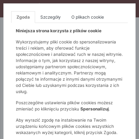
WYPRZEDAŻ TRWA! DODATKOWE 10% ZA 2SZT (KOD:
S10), DODATKOWE 15% ZA 3SZT (KOD: S15)
Zgoda
Szczegóły
O plikach cookie
5.10.15.
QUIOSQUE
FEMESTAGE
Niniejsza strona korzysta z plików cookie
Wykorzystujemy pliki cookie do spersonalizowania
treści i reklam, aby oferować funkcje
społecznościowe i analizować ruch w naszej witrynie.
Informacje o tym, jak korzystasz z naszej witryny,
udostępniamy partnerom społecznościowym,
reklamowym i analitycznym. Partnerzy mogą
połączyć te informacje z innymi danymi otrzymanymi
od Ciebie lub uzyskanymi podczas korzystania z ich
Monnari
Torby
Sportowe
usług.
Sportowa torba damska
Poszczególne ustawienia plików cookies możesz
zmieniać po kliknięciu przycisku
Spersonalizuj
.
Aby wyrazić zgodę na instalowanie na Twoim
urządzeniu końcowym plików cookies wszystkich
wskazanych wyżej kategorii, kliknij przycisk Zgoda.