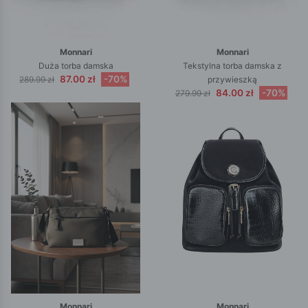
Monnari
Monnari
Duża torba damska
Tekstylna torba damska z
87.00 zł
-70%
289.99 zł
przywieszką
84.00 zł
-70%
279.99 zł
Monnari
Monnari