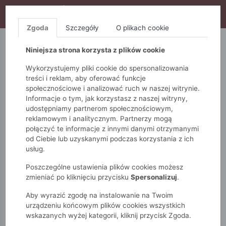
WYPRZEDAŻ TRWA! DODATKOWE 10% ZA 2SZT (KOD:
S10), DODATKOWE 15% ZA 3SZT (KOD: S15)
Zgoda
Szczegóły
O plikach cookie
5.10.15.
QUIOSQUE
FEMESTAGE
Niniejsza strona korzysta z plików cookie
Wykorzystujemy pliki cookie do spersonalizowania
treści i reklam, aby oferować funkcje
społecznościowe i analizować ruch w naszej witrynie.
Informacje o tym, jak korzystasz z naszej witryny,
udostępniamy partnerom społecznościowym,
reklamowym i analitycznym. Partnerzy mogą
połączyć te informacje z innymi danymi otrzymanymi
od Ciebie lub uzyskanymi podczas korzystania z ich
Monnari
Torby
Shopper
Duża torba na co dzień
usług.
Poszczególne ustawienia plików cookies możesz
zmieniać po kliknięciu przycisku
Spersonalizuj
.
Aby wyrazić zgodę na instalowanie na Twoim
urządzeniu końcowym plików cookies wszystkich
wskazanych wyżej kategorii, kliknij przycisk Zgoda.