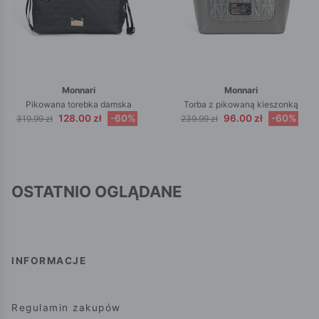
Monnari
Monnari
Pikowana torebka damska
Torba z pikowaną kieszonką
128.00 zł
-60%
96.00 zł
-60%
319.99 zł
239.99 zł
OSTATNIO OGLĄDANE
INFORMACJE
Regulamin zakupów