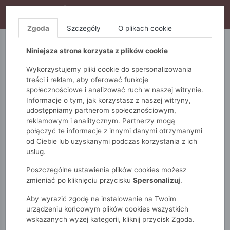
WYPRZEDAŻ TRWA! DODATKOWE 10% ZA 2SZT (KOD:
S10), DODATKOWE 15% ZA 3SZT (KOD: S15)
Zgoda
Szczegóły
O plikach cookie
5.10.15.
QUIOSQUE
FEMESTAGE
Niniejsza strona korzysta z plików cookie
Wykorzystujemy pliki cookie do spersonalizowania
treści i reklam, aby oferować funkcje
społecznościowe i analizować ruch w naszej witrynie.
Informacje o tym, jak korzystasz z naszej witryny,
udostępniamy partnerom społecznościowym,
reklamowym i analitycznym. Partnerzy mogą
połączyć te informacje z innymi danymi otrzymanymi
od Ciebie lub uzyskanymi podczas korzystania z ich
Monnari
Torby
Pikowane
usług.
Torba damska z pikowaniem
Poszczególne ustawienia plików cookies możesz
zmieniać po kliknięciu przycisku
Spersonalizuj
.
Aby wyrazić zgodę na instalowanie na Twoim
urządzeniu końcowym plików cookies wszystkich
wskazanych wyżej kategorii, kliknij przycisk Zgoda.