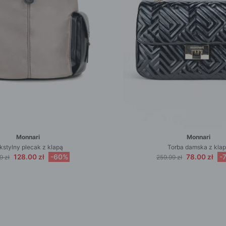
Monnari
Monnari
kstylny plecak z klapą
Torba damska z kla
128.00 zł
-60%
78.00 zł
-
9 zł
259.99 zł