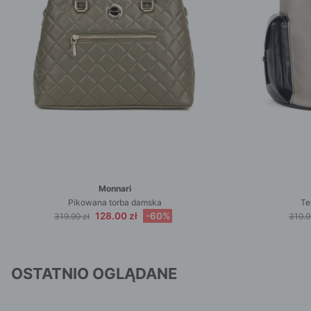
Monnari
Pikowana torba damska
Te
128.00 zł
-60%
319.99 zł
319.9
OSTATNIO OGLĄDANE