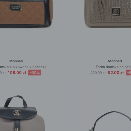
Monnari
Monnari
amska z pikowaną kieszonką
Torba damska na pas
108.00 zł
-60%
92.00 zł
-
9 zł
229.99 zł