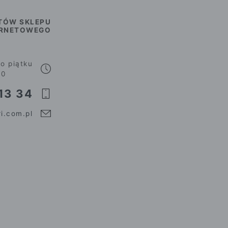
TÓW SKLEPU
ERNETOWEGO
o piątku
00
13 34
i.com.pl