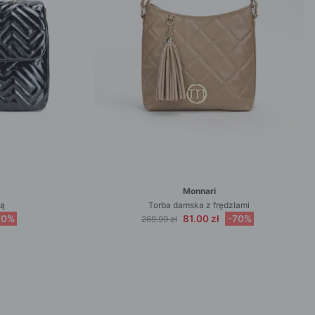
Monnari
pą
Torba damska z frędzlami
70%
81.00 zł
-70%
269.99 zł