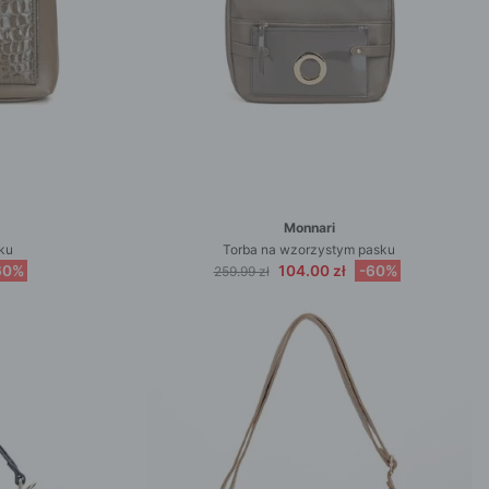
Monnari
ku
Torba na wzorzystym pasku
60%
104.00 zł
-60%
259.99 zł