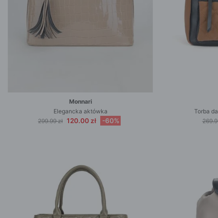
Monnari
Elegancka aktówka
Torba d
120.00 zł
-60%
299.99 zł
269.9