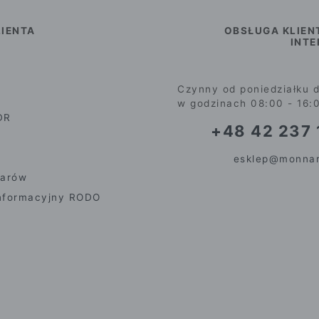
IENTA
OBSŁUGA KLIEN
INT
Czynny od poniedziałku d
w godzinach 08:00 - 16:
DR
+48 42 237 
esklep@monnar
iarów
nformacyjny RODO