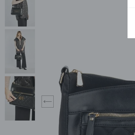
MIDI
KURTKI SPORTOWE
MAXI
KAMIZELKI SPORTOWE
POKAŻ WSZY
KOMBINEZONY
TORBY SPORTOWE
SPÓDNICE
KOSTIUMY KĄPIELOWE
OŁÓWKOWA
JEDNOCZĘŚCIOWE
PLISOWANA
DWUCZĘŚCIOWE
ROZKLOSZOWAN
NARZUTKI
MINI
LNIANE MODELE
MIDI
MAXI
prev
ŻAKIETY