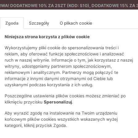
A! DODATKOWE 10% ZA 2SZT (KOD: S10), DODATKOWE 15% ZA 3
Zgoda
Szczegóły
O plikach cookie
Niniejsza strona korzysta z plików cookie
%
NOWA KOLEKCJA
FEMES
Wykorzystujemy pliki cookie do spersonalizowania treści i
reklam, aby oferować funkcje społecznościowe i analizować
ruch w naszej witrynie. Informacje o tym, jak korzystasz z naszej
ą kieszonką
EZONY
BLUZKI I T-SHIRTY
SWETRY
OSTATNIO DODANE
PAREO
DRESY
SPODNIE
N
witryny, udostępniamy partnerom społecznościowym,
Y
FE
reklamowym i analitycznym. Partnerzy mogą połączyć te
BLUZY
NA CO DZIEŃ
KOMPLETY
PIŻAMY I SZLAFROK
PŁASZCZE
SZORTY
informacje z innymi danymi otrzymanymi od Ciebie lub
F
PŁASZCZE I KURTKI
WIZYTOWE
KOLEKCJA
TORBY
TRENCZE
BLUZKI I 
uzyskanymi podczas korzystania z ich usług.
WY
SPORTOWA
KAMIZELKI
WIECZOROWE
AKCESORIA
PARKI
SWETRY
G
Poszczególne ustawienia plików cookies możesz zmieniać po
HIRTY
SUKIENKI
STROJE KĄPIELOWE
KOSZULE
OKULARY
KLASYCZNE
BLUZY
kliknięciu przycisku
Spersonalizuj
.
K
SPÓDNICE
PRZECIWSŁONEC
T-SHIRTY
PIKOWANE
KAMIZELKI
C
Aby wyrazić zgodę na instalowanie na Twoim urządzeniu
ŻAKIETY
KAPELUSZE I CZA
E
TOPY
PUCHOWE
końcowym plików cookies wszystkich wskazanych wyżej
SU
OPASKI NA GŁOW
kategorii, kliknij przycisk Zgoda.
POKAŻ WSZYSTKIE
WEŁNIANE
SPODNIE
Ż
SZALIKI