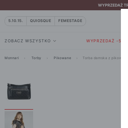
WYPRZEDAŻ TRW
5.10.15.
QUIOSQUE
FEMESTAGE
ZOBACZ WSZYSTKO
WYPRZEDAŻ -50
Monnari
Torby
Pikowane
Torba damska z pikowan
SUKIENKI I KOMBIN
SUKIENKI I
NATASZA
KOMBINEZON
NA CO DZIEŃ
W RYTMIE NATURY
MARYNARKI
WIZYTOWE
NOWOŚĆ
SPÓDNICE
WIECZOROWE
CAŁA KOLEKCJA
BLUZKI I T-S
KOKTAJLOWE
KOLEKCJA SPORTOWA
SPODNIE
KORONKOWE
T-SHIRTY SPORTOWE
ROZKLOSZOWAN
STANIKI SPORTOWE
DZIANINOWE
BLUZY SPORTOWE
MINI
SPODNIE SPORTOWE