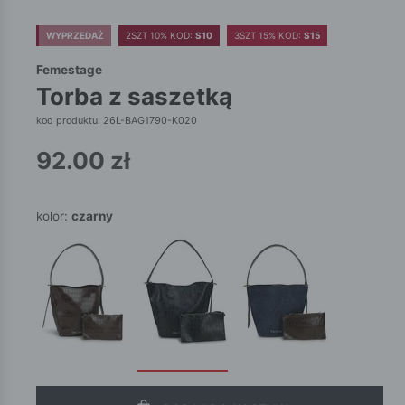
WYPRZEDAŻ
2SZT 10% KOD:
S10
3SZT 15% KOD:
S15
Femestage
torba z saszetką
kod produktu: 26L-BAG1790-K020
92.00
zł
kolor:
czarny