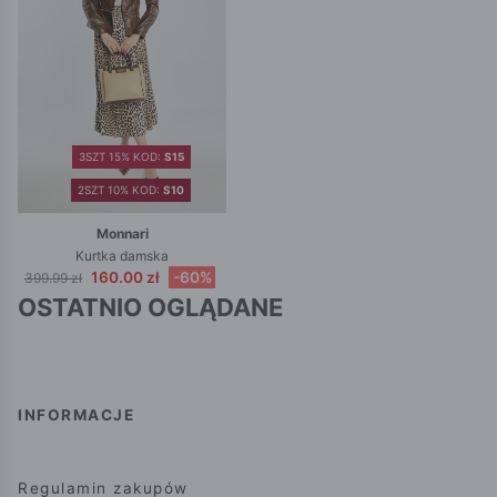
3SZT 15% KOD:
S15
2SZT 10% KOD:
S10
Monnari
Kurtka damska
160.00 zł
-60%
399.99 zł
OSTATNIO OGLĄDANE
INFORMACJE
Regulamin zakupów