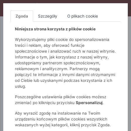
WYPRZEDAŻ TRWA! DODATKOWE 10% ZA 2SZT (KOD:
S10), DODATKOWE 15% ZA 3SZT (KOD: S15)
Zgoda
Szczegóły
O plikach cookie
5.10.15.
QUIOSQUE
FEMESTAGE
Niniejsza strona korzysta z plików cookie
Wykorzystujemy pliki cookie do spersonalizowania
treści i reklam, aby oferować funkcje
społecznościowe i analizować ruch w naszej witrynie.
Informacje o tym, jak korzystasz z naszej witryny,
udostępniamy partnerom społecznościowym,
reklamowym i analitycznym. Partnerzy mogą
połączyć te informacje z innymi danymi otrzymanymi
od Ciebie lub uzyskanymi podczas korzystania z ich
Monnari
Torby
Na co dzień
Torba z saszetką
usług.
Poszczególne ustawienia plików cookies możesz
zmieniać po kliknięciu przycisku
Spersonalizuj
.
Aby wyrazić zgodę na instalowanie na Twoim
urządzeniu końcowym plików cookies wszystkich
wskazanych wyżej kategorii, kliknij przycisk Zgoda.