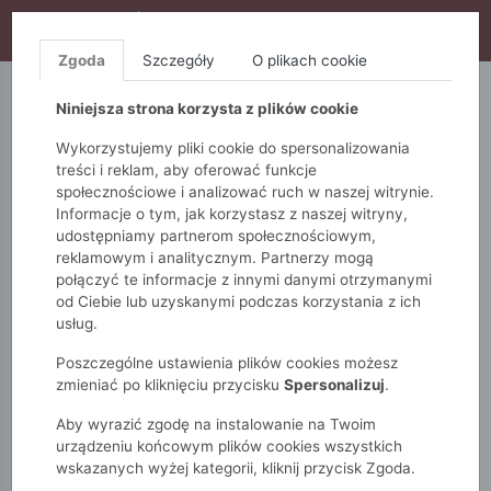
WYPRZEDAŻ TRWA! DODATKOWE 10% ZA 2SZT (KOD:
S10), DODATKOWE 15% ZA 3SZT (KOD: S15)
Zgoda
Szczegóły
O plikach cookie
5.10.15.
QUIOSQUE
FEMESTAGE
Niniejsza strona korzysta z plików cookie
Wykorzystujemy pliki cookie do spersonalizowania
treści i reklam, aby oferować funkcje
społecznościowe i analizować ruch w naszej witrynie.
Informacje o tym, jak korzystasz z naszej witryny,
udostępniamy partnerom społecznościowym,
reklamowym i analitycznym. Partnerzy mogą
połączyć te informacje z innymi danymi otrzymanymi
od Ciebie lub uzyskanymi podczas korzystania z ich
Monnari
Torby
Na co dzień
usług.
Torba damska z ozdobnym paskiem
Poszczególne ustawienia plików cookies możesz
zmieniać po kliknięciu przycisku
Spersonalizuj
.
Aby wyrazić zgodę na instalowanie na Twoim
urządzeniu końcowym plików cookies wszystkich
wskazanych wyżej kategorii, kliknij przycisk Zgoda.