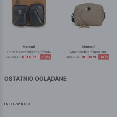
Monnari
Monnari
Torba z kieszonkami z przodu
Mała torebka z frędzlami
100.00 zł
-60%
80.00 zł
-60%
249.99 zł
199.99 zł
OSTATNIO OGLĄDANE
INFORMACJE