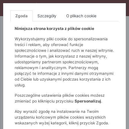
WYPRZEDAŻ TRWA! DODATKOWE 10% ZA 2SZT (KOD:
S10), DODATKOWE 15% ZA 3SZT (KOD: S15)
Zgoda
Szczegóły
O plikach cookie
5.10.15.
QUIOSQUE
FEMESTAGE
Niniejsza strona korzysta z plików cookie
Wykorzystujemy pliki cookie do spersonalizowania
treści i reklam, aby oferować funkcje
społecznościowe i analizować ruch w naszej witrynie.
Informacje o tym, jak korzystasz z naszej witryny,
udostępniamy partnerom społecznościowym,
reklamowym i analitycznym. Partnerzy mogą
połączyć te informacje z innymi danymi otrzymanymi
od Ciebie lub uzyskanymi podczas korzystania z ich
Monnari
Torby
Na co dzień
Torba damska
usług.
Poszczególne ustawienia plików cookies możesz
zmieniać po kliknięciu przycisku
Spersonalizuj
.
Aby wyrazić zgodę na instalowanie na Twoim
urządzeniu końcowym plików cookies wszystkich
wskazanych wyżej kategorii, kliknij przycisk Zgoda.