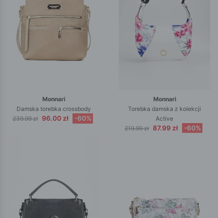
Monnari
Monnari
Damska torebka crossbody
Torebka damska z kolekcji
96.00 zł
-60%
239.99 zł
Active
87.99 zł
-60%
219.99 zł