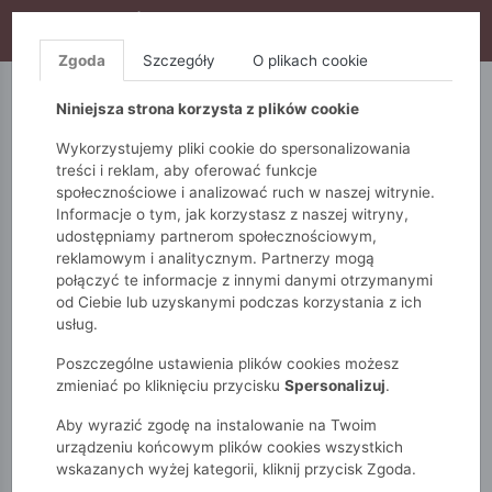
WYPRZEDAŻ TRWA! DODATKOWE 10% ZA 2SZT (KOD:
S10), DODATKOWE 15% ZA 3SZT (KOD: S15)
Zgoda
Szczegóły
O plikach cookie
5.10.15.
QUIOSQUE
FEMESTAGE
Niniejsza strona korzysta z plików cookie
Wykorzystujemy pliki cookie do spersonalizowania
treści i reklam, aby oferować funkcje
społecznościowe i analizować ruch w naszej witrynie.
Informacje o tym, jak korzystasz z naszej witryny,
udostępniamy partnerom społecznościowym,
reklamowym i analitycznym. Partnerzy mogą
połączyć te informacje z innymi danymi otrzymanymi
od Ciebie lub uzyskanymi podczas korzystania z ich
Monnari
Torby
Kuferki
Mała torebka z frędzlami
usług.
Poszczególne ustawienia plików cookies możesz
zmieniać po kliknięciu przycisku
Spersonalizuj
.
Aby wyrazić zgodę na instalowanie na Twoim
urządzeniu końcowym plików cookies wszystkich
wskazanych wyżej kategorii, kliknij przycisk Zgoda.