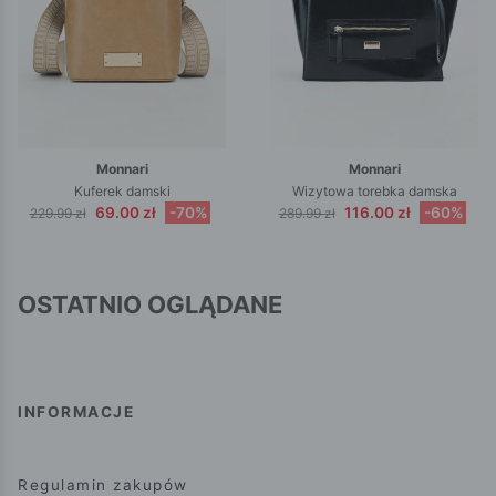
Monnari
Monnari
Kuferek damski
Wizytowa torebka damska
69.00 zł
-70%
116.00 zł
-60%
229.99 zł
289.99 zł
OSTATNIO OGLĄDANE
INFORMACJE
Regulamin zakupów