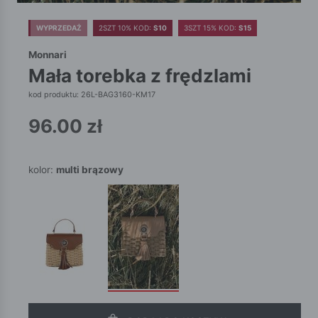
WYPRZEDAŻ
2SZT 10% KOD:
S10
3SZT 15% KOD:
S15
Monnari
mała torebka z frędzlami
kod produktu: 26L-BAG3160-KM17
96.00
zł
kolor:
multi brązowy