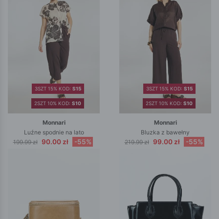
3SZT 15% KOD:
S15
3SZT 15% KOD:
S15
2SZT 10% KOD:
S10
2SZT 10% KOD:
S10
Monnari
Monnari
Luźne spodnie na lato
Bluzka z bawełny
90.00 zł
-55%
99.00 zł
-55%
199.99 zł
219.99 zł