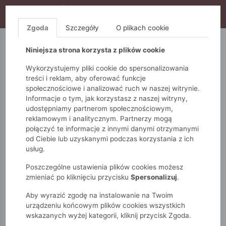
WYPRZEDAŻ TRWA! DODATKOWE 10% ZA 2SZT (KOD:
S10), DODATKOWE 15% ZA 3SZT (KOD: S15)
Zgoda
Szczegóły
O plikach cookie
5.10.15.
QUIOSQUE
FEMESTAGE
Niniejsza strona korzysta z plików cookie
Wykorzystujemy pliki cookie do spersonalizowania
treści i reklam, aby oferować funkcje
społecznościowe i analizować ruch w naszej witrynie.
Informacje o tym, jak korzystasz z naszej witryny,
udostępniamy partnerom społecznościowym,
reklamowym i analitycznym. Partnerzy mogą
połączyć te informacje z innymi danymi otrzymanymi
od Ciebie lub uzyskanymi podczas korzystania z ich
Monnari
Torby
Kuferki
usług.
Kuferek damski ze wzorem
Poszczególne ustawienia plików cookies możesz
zmieniać po kliknięciu przycisku
Spersonalizuj
.
Aby wyrazić zgodę na instalowanie na Twoim
urządzeniu końcowym plików cookies wszystkich
wskazanych wyżej kategorii, kliknij przycisk Zgoda.