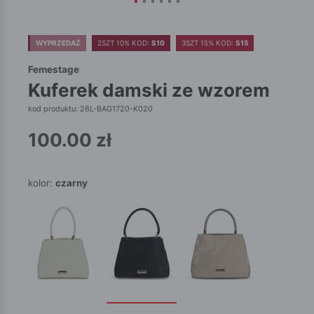
WYPRZEDAŻ
2SZT 10% KOD:
S10
3SZT 15% KOD:
S15
Femestage
kuferek damski ze wzorem
kod produktu: 26L-BAG1720-K020
100.00
zł
kolor:
czarny