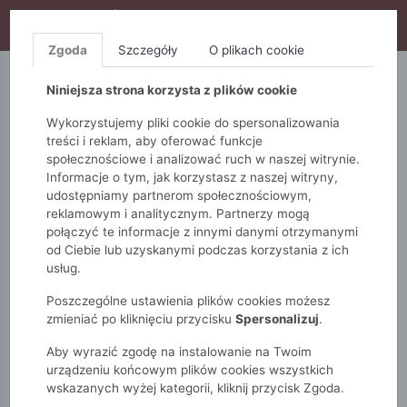
WYPRZEDAŻ TRWA! DODATKOWE 10% ZA 2SZT (KOD:
S10), DODATKOWE 15% ZA 3SZT (KOD: S15)
Zgoda
Szczegóły
O plikach cookie
5.10.15.
QUIOSQUE
FEMESTAGE
Niniejsza strona korzysta z plików cookie
Wykorzystujemy pliki cookie do spersonalizowania
treści i reklam, aby oferować funkcje
społecznościowe i analizować ruch w naszej witrynie.
Informacje o tym, jak korzystasz z naszej witryny,
udostępniamy partnerom społecznościowym,
reklamowym i analitycznym. Partnerzy mogą
połączyć te informacje z innymi danymi otrzymanymi
od Ciebie lub uzyskanymi podczas korzystania z ich
Monnari
Torby
Kuferki
Elegancki kuferek
usług.
Poszczególne ustawienia plików cookies możesz
zmieniać po kliknięciu przycisku
Spersonalizuj
.
Aby wyrazić zgodę na instalowanie na Twoim
urządzeniu końcowym plików cookies wszystkich
wskazanych wyżej kategorii, kliknij przycisk Zgoda.