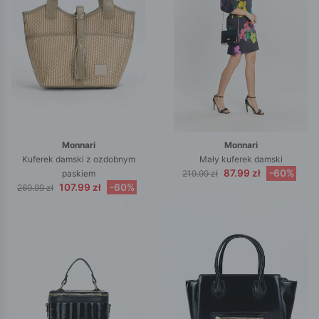
Monnari
Monnari
Kuferek damski z ozdobnym
Mały kuferek damski
87.99 zł
-60%
paskiem
219.99 zł
107.99 zł
-60%
269.99 zł