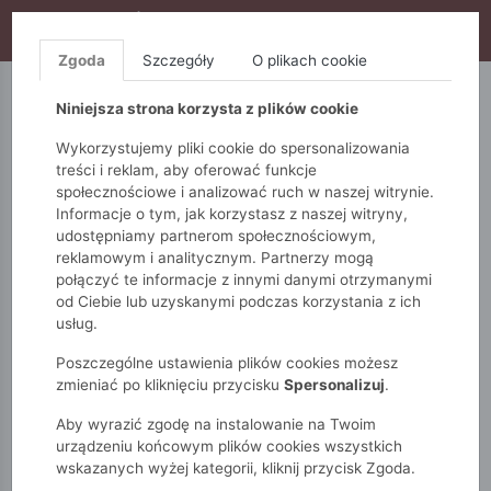
WYPRZEDAŻ TRWA! DODATKOWE 10% ZA 2SZT (KOD:
S10), DODATKOWE 15% ZA 3SZT (KOD: S15)
Zgoda
Szczegóły
O plikach cookie
5.10.15.
QUIOSQUE
FEMESTAGE
Niniejsza strona korzysta z plików cookie
Wykorzystujemy pliki cookie do spersonalizowania
treści i reklam, aby oferować funkcje
społecznościowe i analizować ruch w naszej witrynie.
Informacje o tym, jak korzystasz z naszej witryny,
udostępniamy partnerom społecznościowym,
reklamowym i analitycznym. Partnerzy mogą
połączyć te informacje z innymi danymi otrzymanymi
od Ciebie lub uzyskanymi podczas korzystania z ich
Monnari
Torby
Koszyki
Mały koszyk
usług.
Poszczególne ustawienia plików cookies możesz
zmieniać po kliknięciu przycisku
Spersonalizuj
.
Aby wyrazić zgodę na instalowanie na Twoim
urządzeniu końcowym plików cookies wszystkich
wskazanych wyżej kategorii, kliknij przycisk Zgoda.