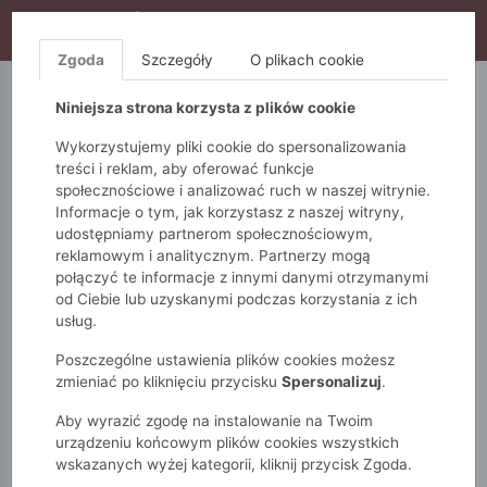
WYPRZEDAŻ TRWA! DODATKOWE 10% ZA 2SZT (KOD:
S10), DODATKOWE 15% ZA 3SZT (KOD: S15)
Zgoda
Szczegóły
O plikach cookie
5.10.15.
QUIOSQUE
FEMESTAGE
Niniejsza strona korzysta z plików cookie
Wykorzystujemy pliki cookie do spersonalizowania
treści i reklam, aby oferować funkcje
społecznościowe i analizować ruch w naszej witrynie.
Informacje o tym, jak korzystasz z naszej witryny,
udostępniamy partnerom społecznościowym,
reklamowym i analitycznym. Partnerzy mogą
połączyć te informacje z innymi danymi otrzymanymi
od Ciebie lub uzyskanymi podczas korzystania z ich
Monnari
Torby
Kolekcja biurowa
usług.
Torba z kolekcji biurowej
Poszczególne ustawienia plików cookies możesz
zmieniać po kliknięciu przycisku
Spersonalizuj
.
Aby wyrazić zgodę na instalowanie na Twoim
urządzeniu końcowym plików cookies wszystkich
wskazanych wyżej kategorii, kliknij przycisk Zgoda.