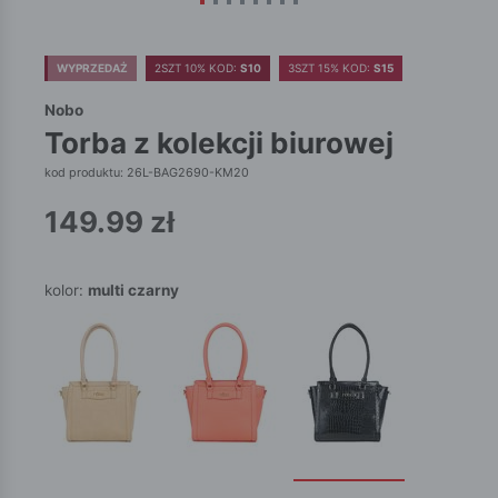
WYPRZEDAŻ
2SZT 10% KOD:
S10
3SZT 15% KOD:
S15
Nobo
torba z kolekcji biurowej
kod produktu: 26L-BAG2690-KM20
149.99
zł
kolor:
multi czarny