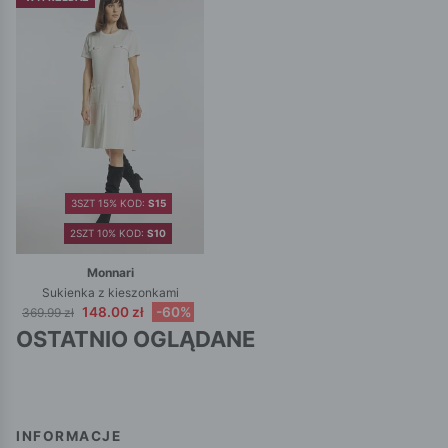
3SZT 15% KOD:
S15
2SZT 10% KOD:
S10
Monnari
Sukienka z kieszonkami
148.00 zł
-60%
369.99 zł
OSTATNIO OGLĄDANE
INFORMACJE