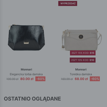
WYPRZEDAŻ
3SZT 15% KOD:
S15
2SZT 10% KOD:
S10
Monnari
Monnari
Elegancka torba damska
Torebka damska
80.00 zł
-60%
68.00 zł
-60%
199.99 zł
169.99 zł
OSTATNIO OGLĄDANE