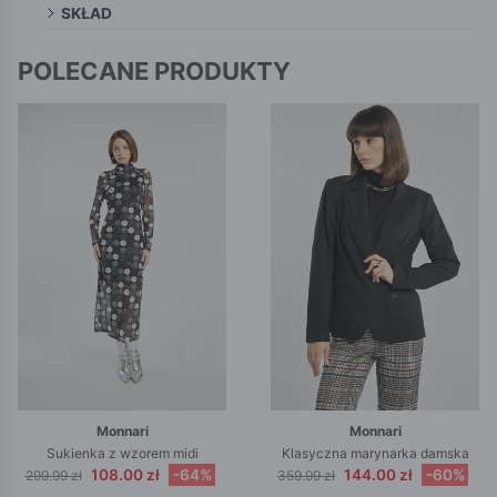
SKŁAD
POLECANE PRODUKTY
Monnari
Monnari
Sukienka z wzorem midi
Klasyczna marynarka damska
108.00 zł
-64%
144.00 zł
-60%
299.99 zł
359.99 zł