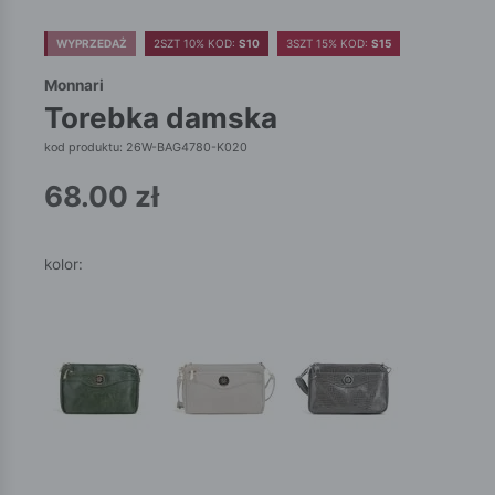
WYPRZEDAŻ
2SZT 10% KOD:
S10
3SZT 15% KOD:
S15
Monnari
torebka damska
kod produktu: 26W-BAG4780-K020
68.00
zł
kolor: