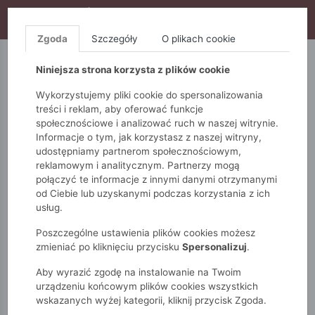
WYPRZEDAŻ TRWA! DODATKOWE 10% ZA 2SZT (KOD:
S10), DODATKOWE 15% ZA 3SZT (KOD: S15)
Zgoda
Szczegóły
O plikach cookie
5.10.15.
QUIOSQUE
FEMESTAGE
Niniejsza strona korzysta z plików cookie
Wykorzystujemy pliki cookie do spersonalizowania
treści i reklam, aby oferować funkcje
społecznościowe i analizować ruch w naszej witrynie.
Informacje o tym, jak korzystasz z naszej witryny,
udostępniamy partnerom społecznościowym,
reklamowym i analitycznym. Partnerzy mogą
połączyć te informacje z innymi danymi otrzymanymi
od Ciebie lub uzyskanymi podczas korzystania z ich
Monnari
Torby
Crossbody
Torebka damska
usług.
Poszczególne ustawienia plików cookies możesz
zmieniać po kliknięciu przycisku
Spersonalizuj
.
Aby wyrazić zgodę na instalowanie na Twoim
urządzeniu końcowym plików cookies wszystkich
wskazanych wyżej kategorii, kliknij przycisk Zgoda.