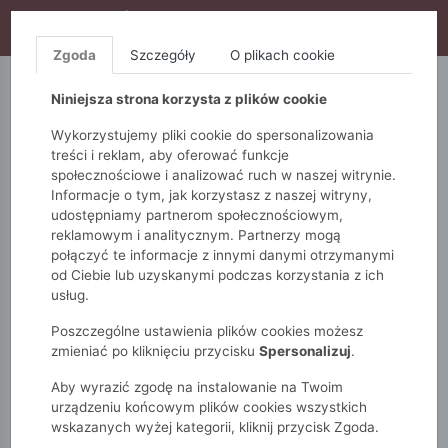
WYPRZEDAŻ TRWA! DODATKOWE 10% ZA 2SZT (KOD:
S10), DODATKOWE 15% ZA 3SZT (KOD: S15)
Zgoda
Szczegóły
O plikach cookie
5.10.15.
QUIOSQUE
FEMESTAGE
Niniejsza strona korzysta z plików cookie
Wykorzystujemy pliki cookie do spersonalizowania
treści i reklam, aby oferować funkcje
społecznościowe i analizować ruch w naszej witrynie.
Informacje o tym, jak korzystasz z naszej witryny,
udostępniamy partnerom społecznościowym,
reklamowym i analitycznym. Partnerzy mogą
połączyć te informacje z innymi danymi otrzymanymi
od Ciebie lub uzyskanymi podczas korzystania z ich
Monnari
Torby
Crossbody
Pikowana torebka
usług.
Poszczególne ustawienia plików cookies możesz
zmieniać po kliknięciu przycisku
Spersonalizuj
.
Aby wyrazić zgodę na instalowanie na Twoim
urządzeniu końcowym plików cookies wszystkich
wskazanych wyżej kategorii, kliknij przycisk Zgoda.