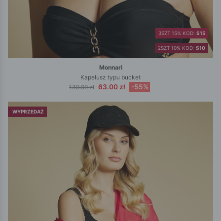
3SZT 15% KOD:
S15
2SZT 10% KOD:
S10
Monnari
Kapelusz typu bucket
63.00 zł
-55%
139.99 zł
WYPRZEDAŻ