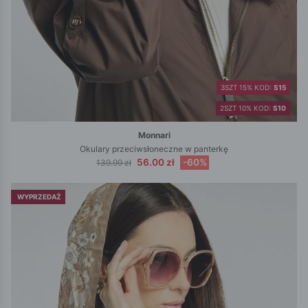
3SZT 15% KOD:
S15
2SZT 10% KOD:
S10
Monnari
Okulary przeciwsłoneczne w panterkę
56.00 zł
-60%
139.99 zł
WYPRZEDAŻ