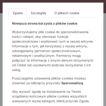
WYPRZEDAŻ TRWA! DODATKOWE 10% ZA 2SZT (KOD:
S10), DODATKOWE 15% ZA 3SZT (KOD: S15)
Zgoda
Szczegóły
O plikach cookie
5.10.15.
QUIOSQUE
FEMESTAGE
Niniejsza strona korzysta z plików cookie
Wykorzystujemy pliki cookie do spersonalizowania
treści i reklam, aby oferować funkcje
społecznościowe i analizować ruch w naszej witrynie.
Informacje o tym, jak korzystasz z naszej witryny,
udostępniamy partnerom społecznościowym,
reklamowym i analitycznym. Partnerzy mogą
połączyć te informacje z innymi danymi otrzymanymi
od Ciebie lub uzyskanymi podczas korzystania z ich
Monnari
Dodatki
usług.
Poszczególne ustawienia plików cookies możesz
DODATKI
zmieniać po kliknięciu przycisku
Spersonalizuj
.
Dodatki to elementy ubioru, które potrafią nadać stylizacji wyjątkowego
Aby wyrazić zgodę na instalowanie na Twoim
charakteru. Nie bez powodu mówi się, że „diabeł tkwi w szczegółach”.
urządzeniu końcowym plików cookies wszystkich
Dodatki, jakie przygotowaliśmy dla Ciebie, obejmują cały zestaw
wskazanych wyżej kategorii, kliknij przycisk Zgoda.
elementów, które pozwolą dopełnić Twój wyjątkowy look, a także