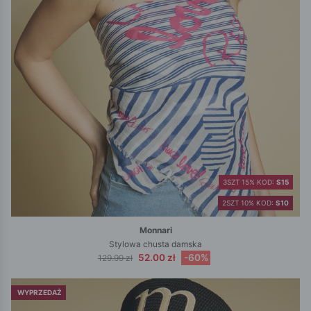
3SZT 15% KOD:
S15
2SZT 10% KOD:
S10
Monnari
Stylowa chusta damska
52.00 zł
-60%
129.99 zł
WYPRZEDAŻ