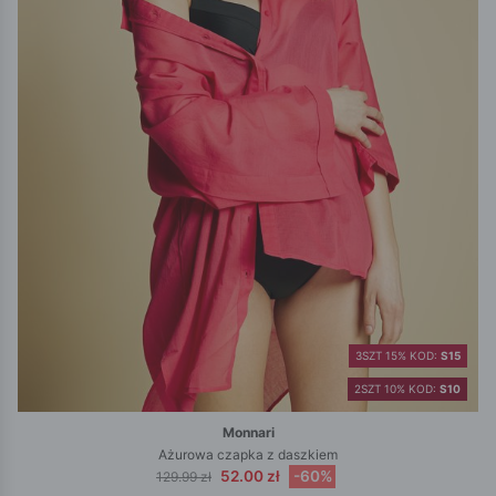
3SZT 15% KOD:
S15
2SZT 10% KOD:
S10
Monnari
Ażurowa czapka z daszkiem
52.00 zł
-60%
129.99 zł