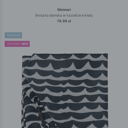
Monnari
Broszka damska w kształcie kwiatu
79.99 zł
NOWOŚĆ
15% KOD:
NEW