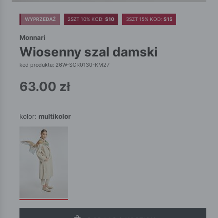
WYPRZEDAŻ
2SZT 10% KOD:
S10
3SZT 15% KOD:
S15
Monnari
wiosenny szal damski
kod produktu: 26W-SCR0130-KM27
63.00
zł
kolor:
multikolor