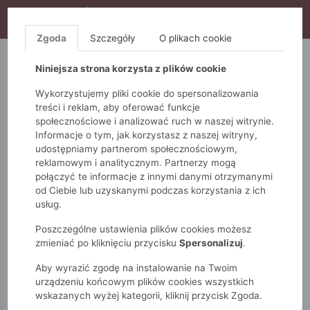
WYPRZEDAŻ TRWA! DODATKOWE 10% ZA 2SZT (KOD:
S10), DODATKOWE 15% ZA 3SZT (KOD: S15)
Zgoda
Szczegóły
O plikach cookie
5.10.15.
QUIOSQUE
FEMESTAGE
Niniejsza strona korzysta z plików cookie
Wykorzystujemy pliki cookie do spersonalizowania
treści i reklam, aby oferować funkcje
społecznościowe i analizować ruch w naszej witrynie.
Informacje o tym, jak korzystasz z naszej witryny,
udostępniamy partnerom społecznościowym,
reklamowym i analitycznym. Partnerzy mogą
połączyć te informacje z innymi danymi otrzymanymi
od Ciebie lub uzyskanymi podczas korzystania z ich
Monnari
Dodatki
Szaliki
Wiosenny szal damski
usług.
Poszczególne ustawienia plików cookies możesz
zmieniać po kliknięciu przycisku
Spersonalizuj
.
Aby wyrazić zgodę na instalowanie na Twoim
urządzeniu końcowym plików cookies wszystkich
wskazanych wyżej kategorii, kliknij przycisk Zgoda.