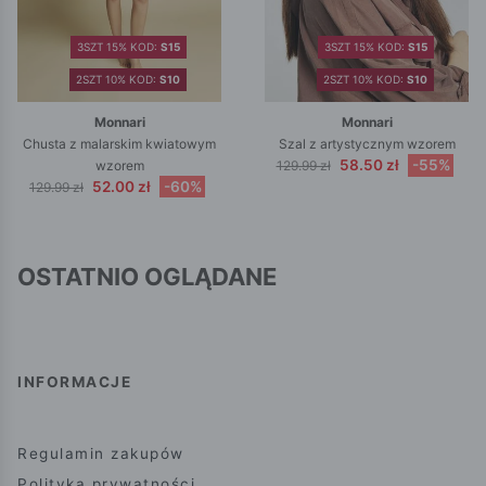
3SZT 15% KOD:
S15
3SZT 15% KOD:
S15
2SZT 10% KOD:
S10
2SZT 10% KOD:
S10
Monnari
Monnari
Chusta z malarskim kwiatowym
Szal z artystycznym wzorem
58.50 zł
-55%
wzorem
129.99 zł
52.00 zł
-60%
129.99 zł
OSTATNIO OGLĄDANE
INFORMACJE
Regulamin zakupów
Polityka prywatności