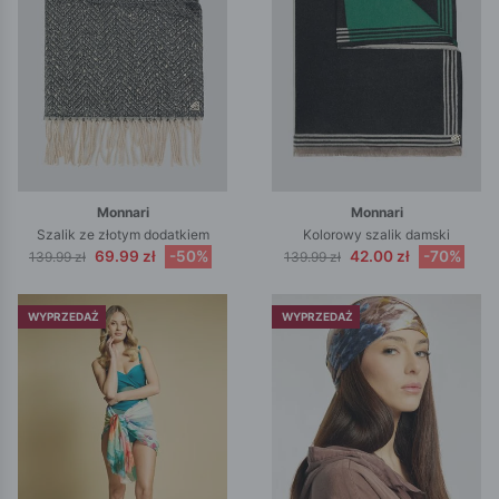
Monnari
Monnari
Szalik ze złotym dodatkiem
Kolorowy szalik damski
69.99 zł
-50%
42.00 zł
-70%
139.99 zł
139.99 zł
WYPRZEDAŻ
WYPRZEDAŻ