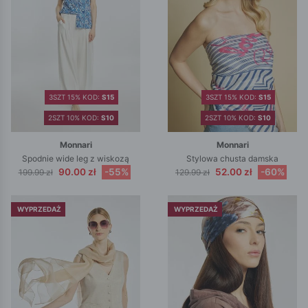
3SZT 15% KOD:
S15
3SZT 15% KOD:
S15
2SZT 10% KOD:
S10
2SZT 10% KOD:
S10
Monnari
Monnari
Spodnie wide leg z wiskozą
Stylowa chusta damska
90.00 zł
-55%
52.00 zł
-60%
199.99 zł
129.99 zł
WYPRZEDAŻ
WYPRZEDAŻ