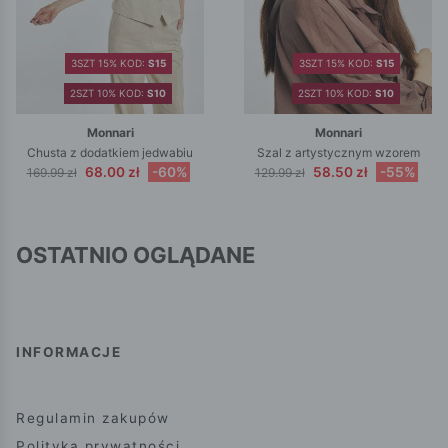
3SZT 15% KOD:
S15
3SZT 15% KOD:
S15
2SZT 10% KOD:
S10
2SZT 10% KOD:
S10
Monnari
Monnari
Chusta z dodatkiem jedwabiu
Szal z artystycznym wzorem
68.00 zł
-60%
58.50 zł
-55%
169.99 zł
129.99 zł
OSTATNIO OGLĄDANE
INFORMACJE
Regulamin zakupów
Polityka prywatności