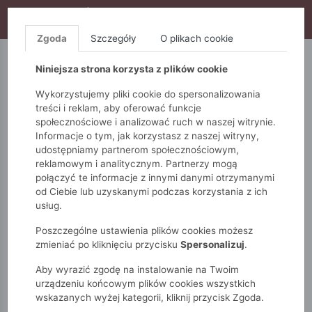
WYPRZEDAŻ TRWA! DODATKOWE 10% ZA 2SZT (KOD:
S10), DODATKOWE 15% ZA 3SZT (KOD: S15)
Zgoda
Szczegóły
O plikach cookie
5.10.15.
QUIOSQUE
FEMESTAGE
Niniejsza strona korzysta z plików cookie
Wykorzystujemy pliki cookie do spersonalizowania
treści i reklam, aby oferować funkcje
społecznościowe i analizować ruch w naszej witrynie.
Informacje o tym, jak korzystasz z naszej witryny,
udostępniamy partnerom społecznościowym,
reklamowym i analitycznym. Partnerzy mogą
połączyć te informacje z innymi danymi otrzymanymi
od Ciebie lub uzyskanymi podczas korzystania z ich
Monnari
Dodatki
Szaliki
Szal w stylu ombre
usług.
Poszczególne ustawienia plików cookies możesz
zmieniać po kliknięciu przycisku
Spersonalizuj
.
Aby wyrazić zgodę na instalowanie na Twoim
urządzeniu końcowym plików cookies wszystkich
wskazanych wyżej kategorii, kliknij przycisk Zgoda.