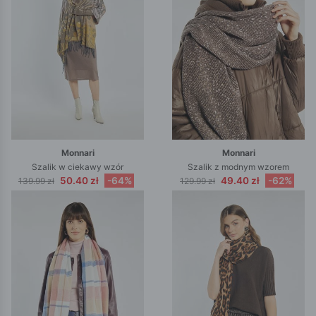
Monnari
Monnari
Szalik w ciekawy wzór
Szalik z modnym wzorem
50.40 zł
-64%
49.40 zł
-62%
139.99 zł
129.99 zł