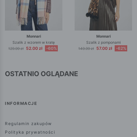
Monnari
Monnari
Szalik z wzorem w kratę
Szalik z pomponami
52.00 zł
-60%
57.00 zł
-62%
129.99 zł
149.99 zł
OSTATNIO OGLĄDANE
INFORMACJE
Regulamin zakupów
Polityka prywatności