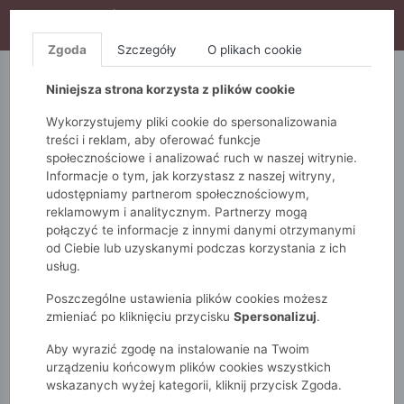
WYPRZEDAŻ TRWA! DODATKOWE 10% ZA 2SZT (KOD:
S10), DODATKOWE 15% ZA 3SZT (KOD: S15)
Zgoda
Szczegóły
O plikach cookie
5.10.15.
QUIOSQUE
FEMESTAGE
Niniejsza strona korzysta z plików cookie
Wykorzystujemy pliki cookie do spersonalizowania
treści i reklam, aby oferować funkcje
społecznościowe i analizować ruch w naszej witrynie.
Informacje o tym, jak korzystasz z naszej witryny,
udostępniamy partnerom społecznościowym,
reklamowym i analitycznym. Partnerzy mogą
połączyć te informacje z innymi danymi otrzymanymi
od Ciebie lub uzyskanymi podczas korzystania z ich
Monnari
Dodatki
Szaliki
Ponczo
usług.
Ponczo z modnym, zwierzęcym wzorem
Poszczególne ustawienia plików cookies możesz
zmieniać po kliknięciu przycisku
Spersonalizuj
.
Aby wyrazić zgodę na instalowanie na Twoim
urządzeniu końcowym plików cookies wszystkich
wskazanych wyżej kategorii, kliknij przycisk Zgoda.