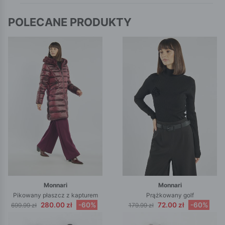
POLECANE PRODUKTY
Monnari
Monnari
Pikowany płaszcz z kapturem
Prążkowany golf
280.00 zł
-60%
72.00 zł
-60%
699.99 zł
179.99 zł