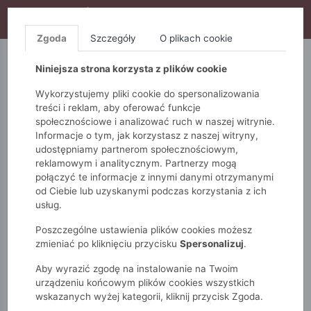
WYPRZEDAŻ TRWA! DODATKOWE 10% ZA 2SZT (KOD:
S10), DODATKOWE 15% ZA 3SZT (KOD: S15)
Zgoda
Szczegóły
O plikach cookie
5.10.15.
QUIOSQUE
FEMESTAGE
Niniejsza strona korzysta z plików cookie
Wykorzystujemy pliki cookie do spersonalizowania
treści i reklam, aby oferować funkcje
społecznościowe i analizować ruch w naszej witrynie.
Informacje o tym, jak korzystasz z naszej witryny,
udostępniamy partnerom społecznościowym,
reklamowym i analitycznym. Partnerzy mogą
połączyć te informacje z innymi danymi otrzymanymi
od Ciebie lub uzyskanymi podczas korzystania z ich
Monnari
Dodatki
Rękawiczki
usług.
Eleganckie rękawiczki z kokardą
Poszczególne ustawienia plików cookies możesz
zmieniać po kliknięciu przycisku
Spersonalizuj
.
Aby wyrazić zgodę na instalowanie na Twoim
urządzeniu końcowym plików cookies wszystkich
wskazanych wyżej kategorii, kliknij przycisk Zgoda.