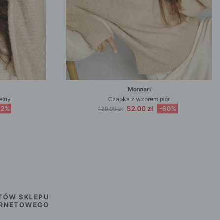
Monnari
ełny
Czapka z wzorem piór
62%
52.00 zł
-60%
129.99 zł
TÓW SKLEPU
ERNETOWEGO