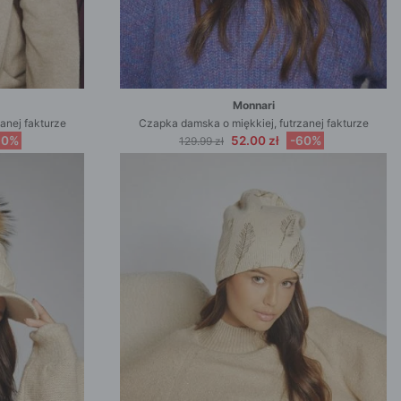
Monnari
anej fakturze
Czapka damska o miękkiej, futrzanej fakturze
60%
52.00 zł
-60%
129.99 zł