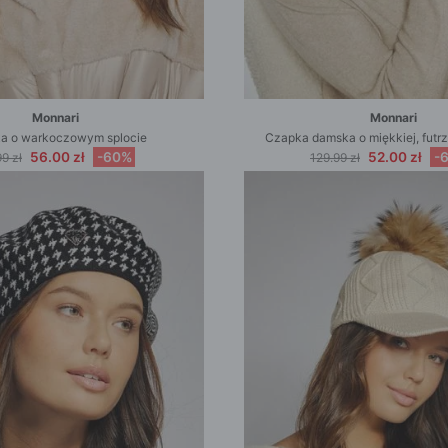
Monnari
Monnari
a o warkoczowym splocie
Czapka damska o miękkiej, futrz
56.00 zł
-60%
52.00 zł
-
9 zł
129.99 zł