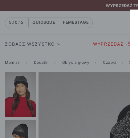
WYPRZEDAŻ TRW
5.10.15.
QUIOSQUE
FEMESTAGE
ZOBACZ WSZYSTKO
WYPRZEDAŻ -50
Monnari
Dodatki
Okrycia głowy
Czapki
Czap
SUKIENKI I KOMBIN
SUKIENKI I
NATASZA
KOMBINEZON
NA CO DZIEŃ
W RYTMIE NATURY
MARYNARKI
WIZYTOWE
NOWOŚĆ
SPÓDNICE
WIECZOROWE
CAŁA KOLEKCJA
BLUZKI I T-S
KOKTAJLOWE
KOLEKCJA SPORTOWA
SPODNIE
KORONKOWE
T-SHIRTY SPORTOWE
ROZKLOSZOWAN
STANIKI SPORTOWE
DZIANINOWE
BLUZY SPORTOWE
MINI
SPODNIE SPORTOWE