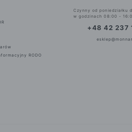
Czynny od poniedziałku d
w godzinach 08:00 - 16:
DR
+48 42 237 
esklep@monnar
iarów
nformacyjny RODO