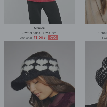
Monnari
Sweter damski z wiskozą
Czapk
78.00 zł
-70%
259.99 zł
139.9