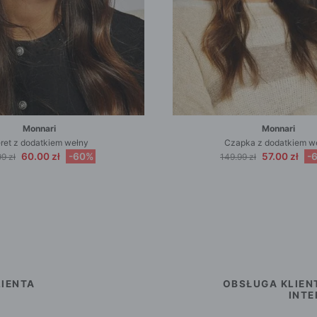
Monnari
Monnari
ret z dodatkiem wełny
Czapka z dodatkiem w
60.00 zł
-60%
57.00 zł
-
9 zł
149.99 zł
IENTA
OBSŁUGA KLIEN
INT