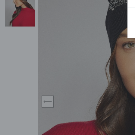
MIDI
KURTKI SPORTOWE
MAXI
KAMIZELKI SPORTOWE
POKAŻ WSZY
KOMBINEZONY
TORBY SPORTOWE
SPÓDNICE
KOSTIUMY KĄPIELOWE
OŁÓWKOWA
JEDNOCZĘŚCIOWE
PLISOWANA
DWUCZĘŚCIOWE
ROZKLOSZOWAN
NARZUTKI
MINI
LNIANE MODELE
MIDI
MAXI
prev
ŻAKIETY