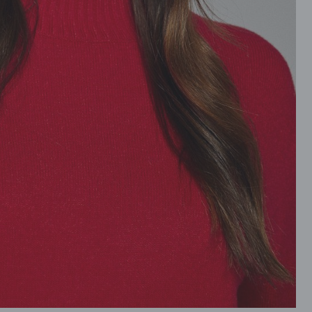
ROZPINANE
PRZEZ GŁOWE