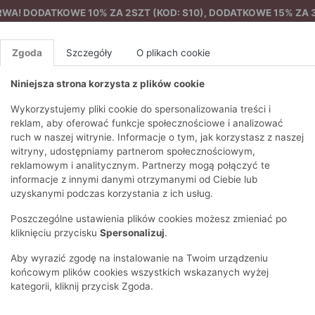
A! DODATKOWE 10% ZA 2SZT (KOD: S10), DODATKOWE 15% ZA 3
Zgoda
Szczegóły
O plikach cookie
Niniejsza strona korzysta z plików cookie
%
NOWA KOLEKCJA
FEMES
Wykorzystujemy pliki cookie do spersonalizowania treści i
reklam, aby oferować funkcje społecznościowe i analizować
ruch w naszej witrynie. Informacje o tym, jak korzystasz z naszej
ka damska z drobnymi dżetami
EZONY
BLUZKI I T-SHIRTY
SWETRY
OSTATNIO DODANE
PAREO
DRESY
SPODNIE
N
witryny, udostępniamy partnerom społecznościowym,
Y
FE
reklamowym i analitycznym. Partnerzy mogą połączyć te
BLUZY
NA CO DZIEŃ
KOMPLETY
PIŻAMY I SZLAFROK
PŁASZCZE
SZORTY
informacje z innymi danymi otrzymanymi od Ciebie lub
F
PŁASZCZE I KURTKI
WIZYTOWE
KOLEKCJA
TORBY
TRENCZE
BLUZKI I 
uzyskanymi podczas korzystania z ich usług.
WY
SPORTOWA
KAMIZELKI
WIECZOROWE
AKCESORIA
PARKI
SWETRY
G
Poszczególne ustawienia plików cookies możesz zmieniać po
HIRTY
SUKIENKI
STROJE KĄPIELOWE
KOSZULE
OKULARY
KLASYCZNE
BLUZY
kliknięciu przycisku
Spersonalizuj
.
K
SPÓDNICE
PRZECIWSŁONEC
T-SHIRTY
PIKOWANE
KAMIZELKI
C
Aby wyrazić zgodę na instalowanie na Twoim urządzeniu
ŻAKIETY
KAPELUSZE I CZA
E
TOPY
PUCHOWE
końcowym plików cookies wszystkich wskazanych wyżej
SU
OPASKI NA GŁOW
kategorii, kliknij przycisk Zgoda.
POKAŻ WSZYSTKIE
WEŁNIANE
SPODNIE
Ż
SZALIKI