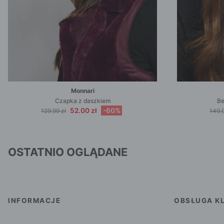
Monnari
Czapka z daszkiem
Be
52.00 zł
-60%
129.99 zł
149.9
OSTATNIO OGLĄDANE
INFORMACJE
OBSŁUGA KL