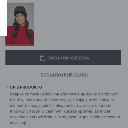
SZALI
OKAŻ WSZYSTKIE
CROS
WE
CHUS
POKAŻ WSZYSTKIE
APASZ
PORTFEL
PORTFEL
POKAŻ W
KI
DODAJ DO KOSZYKA
DODAJ DO ULUBIONYCH
ROKI
ŻAMY
OPIS PRODUKTU
Czapka damska ozdobiona efektowną aplikacją z drobnych
ŻAMY
dżetów, tworzących dekoracyjny, falujący wzór. Lśniące
OCNE
elementy nadają całości elegancki i wyrazisty charakter.
Klasyczny fason w ciemnym kolorze sprawia, że model
doskonale sprawdzi się jako stylowe uzupełnienie zimowych
stylizacji.