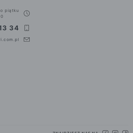
o piątku
00
13 34
i.com.pl