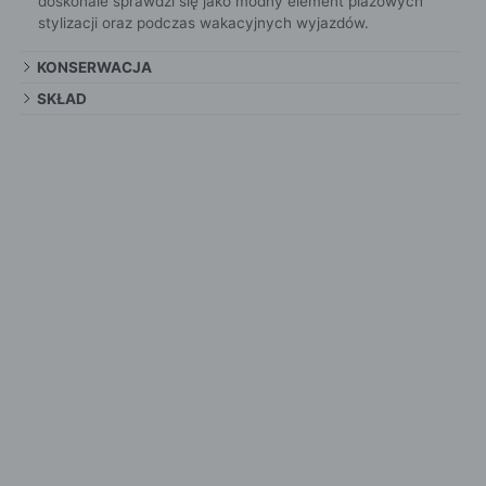
doskonale sprawdzi się jako modny element plażowych
stylizacji oraz podczas wakacyjnych wyjazdów.
KONSERWACJA
SKŁAD