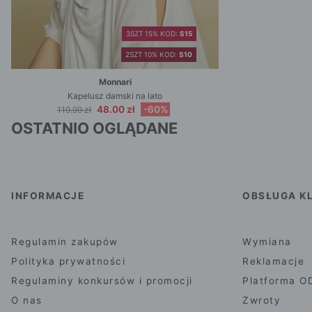
3SZT 15% KOD:
S15
2SZT 10% KOD:
S10
Monnari
Kapelusz damski na lato
48.00 zł
-60%
119.99 zł
OSTATNIO OGLĄDANE
INFORMACJE
OBSŁUGA KL
Regulamin zakupów
Wymiana
Polityka prywatności
Reklamacje
Regulaminy konkursów i promocji
Platforma O
O nas
Zwroty