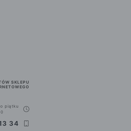
TÓW SKLEPU
ERNETOWEGO
o piątku
00
13 34