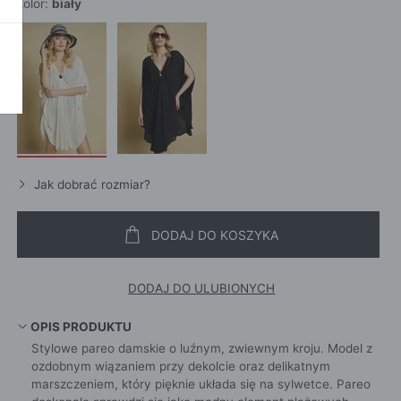
SZALI
kolor:
biały
OKAŻ WSZYSTKIE
CROS
WE
CHUS
POKAŻ WSZYSTKIE
APASZ
PORTFEL
PORTFEL
POKAŻ W
KI
Jak dobrać rozmiar?
DODAJ DO KOSZYKA
ROKI
ŻAMY
DODAJ DO ULUBIONYCH
ŻAMY
OCNE
OPIS PRODUKTU
Stylowe pareo damskie o luźnym, zwiewnym kroju. Model z
ozdobnym wiązaniem przy dekolcie oraz delikatnym
marszczeniem, który pięknie układa się na sylwetce. Pareo