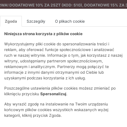
A! DODATKOWE 10% ZA 2SZT (KOD: S10), DODATKOWE 15% ZA 3
Zgoda
Szczegóły
O plikach cookie
Niniejsza strona korzysta z plików cookie
%
NOWA KOLEKCJA
FEMES
Wykorzystujemy pliki cookie do spersonalizowania treści i
reklam, aby oferować funkcje społecznościowe i analizować
ruch w naszej witrynie. Informacje o tym, jak korzystasz z naszej
rzutki
Pareo z wiskozy
EZONY
BLUZKI I T-SHIRTY
SWETRY
OSTATNIO DODANE
PAREO
DRESY
SPODNIE
N
witryny, udostępniamy partnerom społecznościowym,
Y
FE
reklamowym i analitycznym. Partnerzy mogą połączyć te
BLUZY
NA CO DZIEŃ
KOMPLETY
PIŻAMY I SZLAFROK
PŁASZCZE
SZORTY
informacje z innymi danymi otrzymanymi od Ciebie lub
F
PŁASZCZE I KURTKI
WIZYTOWE
KOLEKCJA
TORBY
TRENCZE
BLUZKI I 
uzyskanymi podczas korzystania z ich usług.
WY
SPORTOWA
KAMIZELKI
WIECZOROWE
AKCESORIA
PARKI
SWETRY
G
Poszczególne ustawienia plików cookies możesz zmieniać po
HIRTY
SUKIENKI
STROJE KĄPIELOWE
KOSZULE
OKULARY
KLASYCZNE
BLUZY
kliknięciu przycisku
Spersonalizuj
.
K
SPÓDNICE
PRZECIWSŁONEC
T-SHIRTY
PIKOWANE
KAMIZELKI
C
Aby wyrazić zgodę na instalowanie na Twoim urządzeniu
ŻAKIETY
KAPELUSZE I CZA
E
TOPY
PUCHOWE
końcowym plików cookies wszystkich wskazanych wyżej
SU
OPASKI NA GŁOW
kategorii, kliknij przycisk Zgoda.
POKAŻ WSZYSTKIE
WEŁNIANE
SPODNIE
Ż
SZALIKI