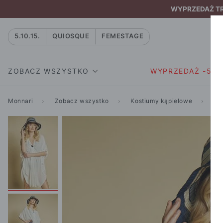
WYPRZEDAŻ TRW
5.10.15.
QUIOSQUE
FEMESTAGE
ZOBACZ WSZYSTKO
WYPRZEDAŻ -50
Monnari
Zobacz wszystko
Kostiumy kąpielowe
Na
SUKIENKI I KOMBIN
SUKIENKI I
NATASZA
KOMBINEZON
NA CO DZIEŃ
W RYTMIE NATURY
MARYNARKI
WIZYTOWE
NOWOŚĆ
SPÓDNICE
WIECZOROWE
CAŁA KOLEKCJA
BLUZKI I T-S
KOKTAJLOWE
KOLEKCJA SPORTOWA
SPODNIE
KORONKOWE
T-SHIRTY SPORTOWE
ROZKLOSZOWAN
STANIKI SPORTOWE
DZIANINOWE
BLUZY SPORTOWE
MINI
SPODNIE SPORTOWE