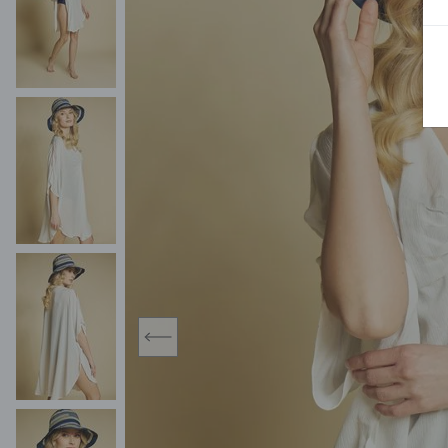
MIDI
KURTKI SPORTOWE
MAXI
KAMIZELKI SPORTOWE
POKAŻ WSZY
KOMBINEZONY
TORBY SPORTOWE
SPÓDNICE
KOSTIUMY KĄPIELOWE
OŁÓWKOWA
JEDNOCZĘŚCIOWE
PLISOWANA
DWUCZĘŚCIOWE
ROZKLOSZOWAN
NARZUTKI
MINI
LNIANE MODELE
MIDI
MAXI
prev
ŻAKIETY