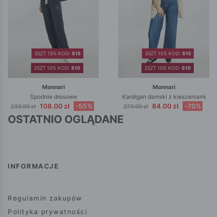
3SZT 15% KOD:
S15
3SZT 15% KOD:
S15
2SZT 10% KOD:
S10
2SZT 10% KOD:
S10
Monnari
Monnari
Spodnie dresowe
Kardigan damski z kieszeniami
108.00 zł
-55%
84.00 zł
-70%
239.99 zł
279.99 zł
OSTATNIO OGLĄDANE
INFORMACJE
Regulamin zakupów
Polityka prywatności