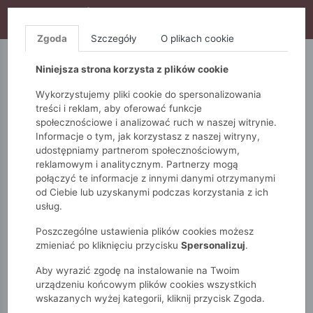
WYPRZEDAŻ TRWA! DODATKOWE 10% ZA 2SZT (KOD:
S10), DODATKOWE 15% ZA 3SZT (KOD: S15)
Zgoda
Szczegóły
O plikach cookie
5.10.15.
QUIOSQUE
FEMESTAGE
Niniejsza strona korzysta z plików cookie
Wykorzystujemy pliki cookie do spersonalizowania
treści i reklam, aby oferować funkcje
społecznościowe i analizować ruch w naszej witrynie.
Informacje o tym, jak korzystasz z naszej witryny,
udostępniamy partnerom społecznościowym,
reklamowym i analitycznym. Partnerzy mogą
połączyć te informacje z innymi danymi otrzymanymi
od Ciebie lub uzyskanymi podczas korzystania z ich
Monnari
Zobacz wszystko
Bluzki i t-shirty
usług.
T-shirty
Gładki T-shirt damski
Poszczególne ustawienia plików cookies możesz
zmieniać po kliknięciu przycisku
Spersonalizuj
.
Aby wyrazić zgodę na instalowanie na Twoim
urządzeniu końcowym plików cookies wszystkich
wskazanych wyżej kategorii, kliknij przycisk Zgoda.