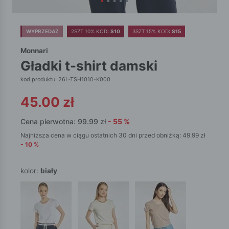
WYPRZEDAŻ
2SZT 10% KOD:
S10
3SZT 15% KOD:
S15
Monnari
gładki t-shirt damski
kod produktu: 26L-TSH1010-K000
45.00
zł
Cena pierwotna:
99.99
zł
-
55
%
Najniższa cena w ciągu ostatnich 30 dni przed obniżką:
49.99
zł
-
10
%
kolor:
biały