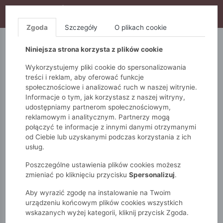
WYPRZEDAŻ TRWA! DODATKOWE 10% ZA 2SZT (KOD:
S10), DODATKOWE 15% ZA 3SZT (KOD: S15)
Zgoda
Szczegóły
O plikach cookie
5.10.15.
QUIOSQUE
FEMESTAGE
Niniejsza strona korzysta z plików cookie
Wykorzystujemy pliki cookie do spersonalizowania
treści i reklam, aby oferować funkcje
społecznościowe i analizować ruch w naszej witrynie.
Informacje o tym, jak korzystasz z naszej witryny,
udostępniamy partnerom społecznościowym,
reklamowym i analitycznym. Partnerzy mogą
połączyć te informacje z innymi danymi otrzymanymi
od Ciebie lub uzyskanymi podczas korzystania z ich
Monnari
Torby
Wizytowe
usług.
Wizytowa torebka damska
Poszczególne ustawienia plików cookies możesz
zmieniać po kliknięciu przycisku
Spersonalizuj
.
Aby wyrazić zgodę na instalowanie na Twoim
urządzeniu końcowym plików cookies wszystkich
wskazanych wyżej kategorii, kliknij przycisk Zgoda.