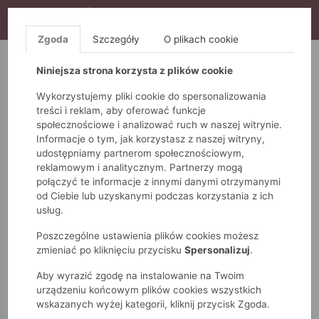
WYPRZEDAŻ TRWA! DODATKOWE 10% ZA 2SZT (KOD:
S10), DODATKOWE 15% ZA 3SZT (KOD: S15)
Zgoda
Szczegóły
O plikach cookie
5.10.15.
QUIOSQUE
FEMESTAGE
Niniejsza strona korzysta z plików cookie
Wykorzystujemy pliki cookie do spersonalizowania
treści i reklam, aby oferować funkcje
społecznościowe i analizować ruch w naszej witrynie.
Informacje o tym, jak korzystasz z naszej witryny,
udostępniamy partnerom społecznościowym,
reklamowym i analitycznym. Partnerzy mogą
połączyć te informacje z innymi danymi otrzymanymi
od Ciebie lub uzyskanymi podczas korzystania z ich
Monnari
Torby
Torebki na telefon
usług.
Torba damska z logo marki Monnari
Poszczególne ustawienia plików cookies możesz
zmieniać po kliknięciu przycisku
Spersonalizuj
.
Aby wyrazić zgodę na instalowanie na Twoim
urządzeniu końcowym plików cookies wszystkich
wskazanych wyżej kategorii, kliknij przycisk Zgoda.