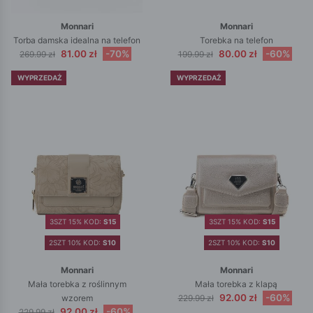
Monnari
Monnari
Torba damska idealna na telefon
Torebka na telefon
81.00 zł
-70%
80.00 zł
-60%
269.99 zł
199.99 zł
WYPRZEDAŻ
WYPRZEDAŻ
3SZT 15% KOD:
S15
3SZT 15% KOD:
S15
2SZT 10% KOD:
S10
2SZT 10% KOD:
S10
Monnari
Monnari
Mała torebka z roślinnym
Mała torebka z klapą
92.00 zł
-60%
wzorem
229.99 zł
92.00 zł
-60%
229.99 zł