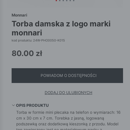
Monnari
torba damska z logo marki
monnari
kod produktu: 24W-PHO0050-K015
80.00
zł
POWIADOM O DOSTĘPNOŚCI
DODAJ DO ULUBIONYCH
OPIS PRODUKTU
Torba w formie mini plecaka na telefon o wymiarach: 16
cm x 30 cm x 7 cm. Torebka z jasną, logowaną
podszewką oraz dodatkową kieszonką z przodu. Model
ten zawieszony jest na materiałowym pasku z