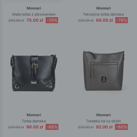
Monnari
Monnari
Mała torba z pikowaniem
Tekstylna torba damska
75.00 zł
-70%
69.00 zł
-70%
249.99 zł
229.99 zł
Monnari
Monnari
Torba damska
Torebka na co dzień
96.00 zł
-60%
92.00 zł
-60%
239.99 zł
229.99 zł