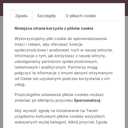
WYPRZEDAŻ TRWA! DODATKOWE 10% ZA 2SZT (KOD:
S10), DODATKOWE 15% ZA 3SZT (KOD: S15)
Zgoda
Szczegóły
O plikach cookie
5.10.15.
QUIOSQUE
FEMESTAGE
Niniejsza strona korzysta z plików cookie
Wykorzystujemy pliki cookie do spersonalizowania
treści i reklam, aby oferować funkcje
społecznościowe i analizować ruch w naszej witrynie.
Informacje o tym, jak korzystasz z naszej witryny,
udostępniamy partnerom społecznościowym,
reklamowym i analitycznym. Partnerzy mogą
połączyć te informacje z innymi danymi otrzymanymi
od Ciebie lub uzyskanymi podczas korzystania z ich
Monnari
Torby
Na co dzień
usług.
Torba damska z pikowaniem
Poszczególne ustawienia plików cookies możesz
zmieniać po kliknięciu przycisku
Spersonalizuj
.
Aby wyrazić zgodę na instalowanie na Twoim
urządzeniu końcowym plików cookies wszystkich
wskazanych wyżej kategorii, kliknij przycisk Zgoda.