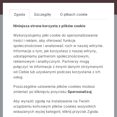
WYPRZEDAŻ TRWA! DODATKOWE 10% ZA 2SZT (KOD:
S10), DODATKOWE 15% ZA 3SZT (KOD: S15)
Zgoda
Szczegóły
O plikach cookie
5.10.15.
QUIOSQUE
FEMESTAGE
Niniejsza strona korzysta z plików cookie
Wykorzystujemy pliki cookie do spersonalizowania
treści i reklam, aby oferować funkcje
społecznościowe i analizować ruch w naszej witrynie.
Informacje o tym, jak korzystasz z naszej witryny,
udostępniamy partnerom społecznościowym,
reklamowym i analitycznym. Partnerzy mogą
połączyć te informacje z innymi danymi otrzymanymi
od Ciebie lub uzyskanymi podczas korzystania z ich
Monnari
Torby
Na co dzień
usług.
Torba damska z klapą
Poszczególne ustawienia plików cookies możesz
zmieniać po kliknięciu przycisku
Spersonalizuj
.
Aby wyrazić zgodę na instalowanie na Twoim
urządzeniu końcowym plików cookies wszystkich
wskazanych wyżej kategorii, kliknij przycisk Zgoda.