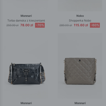
Monnari
Nobo
Torba damska z kieszeniami
Shopperka Nobo
78.00 zł
-70%
115.60 zł
-60%
259.99 zł
289.00 zł
Monnari
Monnari