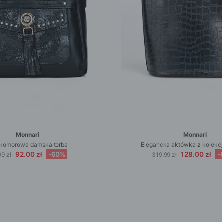
Monnari
Monnari
komorowa damska torba
Elegancka aktówka z kolekcj
92.00 zł
-60%
128.00 zł
-
9 zł
319.99 zł