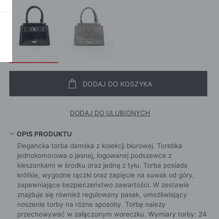
SZALI
OKAŻ WSZYSTKIE
CROS
WE
CHUS
POKAŻ WSZYSTKIE
APASZ
PORTFEL
PORTFEL
POKAŻ W
DODAJ DO KOSZYKA
KI
DODAJ DO ULUBIONYCH
ROKI
OPIS PRODUKTU
Elegancka torba damska z kolekcji biurowej. Torebka
ŻAMY
jednokomorowa o jasnej, logowanej podszewce z
ŻAMY
kieszonkami w środku oraz jedną z tyłu. Torba posiada
krótkie, wygodne rączki oraz zapięcie na suwak od góry,
OCNE
zapewniające bezpieczeństwo zawartości. W zestawie
znajduje się również regulowany pasek, umożliwiający
noszenie torby na różne sposoby. Torbę należy
przechowywać w załączonym woreczku. Wymiary torby: 24