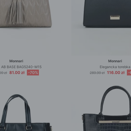
Monnari
Monnari
a AB BASE BAG5240-M15
Elegancka torebka
81.00 zł
-70%
116.00 zł
-
99 zł
289.99 zł