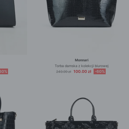
Monnari
Torba damska z kolekcji biurowej
60%
100.00 zł
-60%
249.99 zł