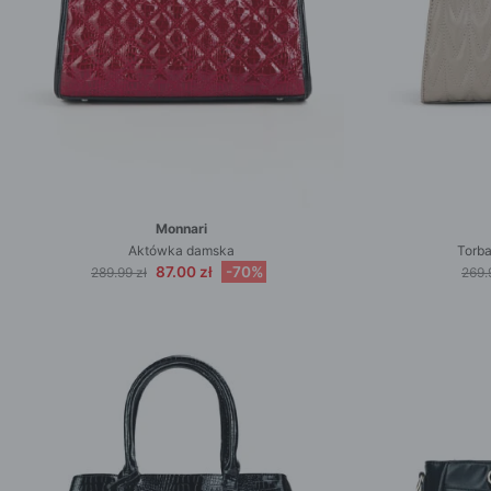
Monnari
Aktówka damska
Torb
87.00 zł
-70%
289.99 zł
269.