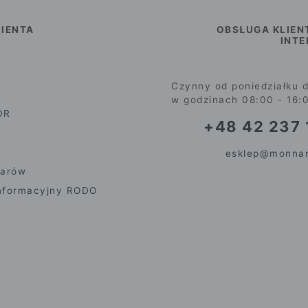
IENTA
OBSŁUGA KLIEN
INT
Czynny od poniedziałku d
w godzinach 08:00 - 16:
DR
+48 42 237 
esklep@monnar
iarów
nformacyjny RODO