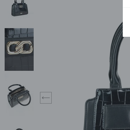
MIDI
KURTKI SPORTOWE
MAXI
KAMIZELKI SPORTOWE
POKAŻ WSZY
KOMBINEZONY
TORBY SPORTOWE
SPÓDNICE
KOSTIUMY KĄPIELOWE
OŁÓWKOWA
JEDNOCZĘŚCIOWE
PLISOWANA
DWUCZĘŚCIOWE
ROZKLOSZOWAN
NARZUTKI
MINI
LNIANE MODELE
MIDI
MAXI
prev
ŻAKIETY