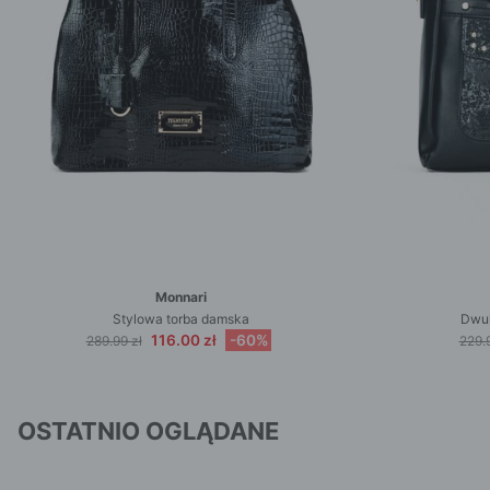
Monnari
Stylowa torba damska
Dwu
116.00 zł
-60%
289.99 zł
229.9
OSTATNIO OGLĄDANE