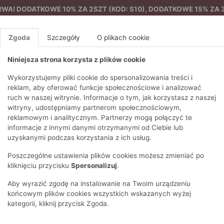
A! DODATKOWE 10% ZA 2SZT (KOD: S10), DODATKOWE 15% ZA 3
Zgoda
Szczegóły
O plikach cookie
Niniejsza strona korzysta z plików cookie
%
NOWA KOLEKCJA
FEMES
Wykorzystujemy pliki cookie do spersonalizowania treści i
reklam, aby oferować funkcje społecznościowe i analizować
ruch w naszej witrynie. Informacje o tym, jak korzystasz z naszej
damska
EZONY
BLUZKI I T-SHIRTY
SWETRY
OSTATNIO DODANE
PAREO
DRESY
SPODNIE
N
witryny, udostępniamy partnerom społecznościowym,
Y
FE
reklamowym i analitycznym. Partnerzy mogą połączyć te
BLUZY
NA CO DZIEŃ
KOMPLETY
PIŻAMY I SZLAFROK
PŁASZCZE
SZORTY
informacje z innymi danymi otrzymanymi od Ciebie lub
F
PŁASZCZE I KURTKI
WIZYTOWE
KOLEKCJA
TORBY
TRENCZE
BLUZKI I 
uzyskanymi podczas korzystania z ich usług.
WY
SPORTOWA
KAMIZELKI
WIECZOROWE
AKCESORIA
PARKI
SWETRY
G
Poszczególne ustawienia plików cookies możesz zmieniać po
HIRTY
SUKIENKI
STROJE KĄPIELOWE
KOSZULE
OKULARY
KLASYCZNE
BLUZY
kliknięciu przycisku
Spersonalizuj
.
K
SPÓDNICE
PRZECIWSŁONEC
T-SHIRTY
PIKOWANE
KAMIZELKI
C
Aby wyrazić zgodę na instalowanie na Twoim urządzeniu
ŻAKIETY
KAPELUSZE I CZA
E
TOPY
PUCHOWE
końcowym plików cookies wszystkich wskazanych wyżej
SU
OPASKI NA GŁOW
kategorii, kliknij przycisk Zgoda.
POKAŻ WSZYSTKIE
WEŁNIANE
SPODNIE
Ż
SZALIKI