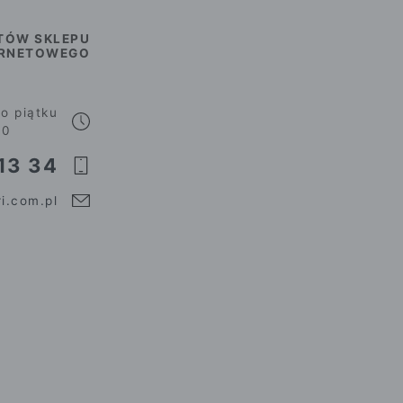
TÓW SKLEPU
ERNETOWEGO
o piątku
00
13 34
i.com.pl