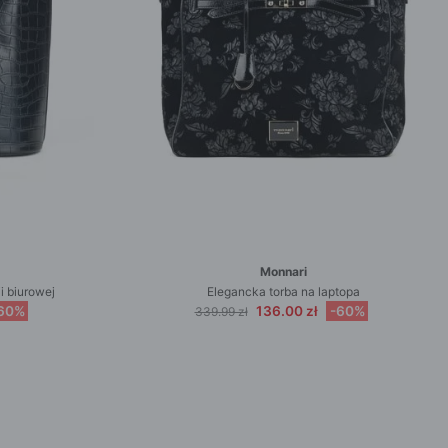
Monnari
i biurowej
Elegancka torba na laptopa
60%
136.00 zł
-60%
339.99 zł