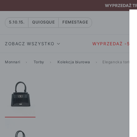
WYPRZEDAŻ TRW
5.10.15.
QUIOSQUE
FEMESTAGE
ZOBACZ WSZYSTKO
WYPRZEDAŻ -50
Monnari
Torby
Kolekcja biurowa
Elegancka torba 
SUKIENKI I KOMBIN
SUKIENKI I
NATASZA
KOMBINEZON
NA CO DZIEŃ
W RYTMIE NATURY
MARYNARKI
WIZYTOWE
NOWOŚĆ
SPÓDNICE
WIECZOROWE
CAŁA KOLEKCJA
BLUZKI I T-S
KOKTAJLOWE
KOLEKCJA SPORTOWA
SPODNIE
KORONKOWE
T-SHIRTY SPORTOWE
ROZKLOSZOWAN
STANIKI SPORTOWE
DZIANINOWE
BLUZY SPORTOWE
MINI
SPODNIE SPORTOWE