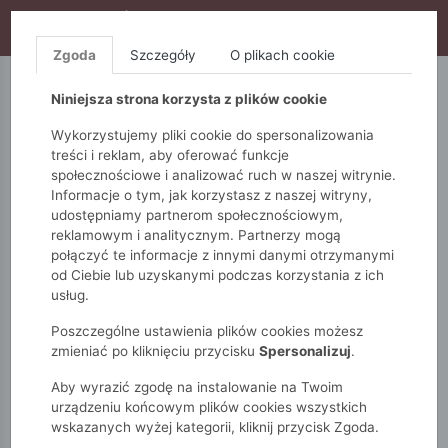
WYPRZEDAŻ TRWA! DODATKOWE 10% ZA 2SZT (KOD:
S10), DODATKOWE 15% ZA 3SZT (KOD: S15)
Zgoda
Szczegóły
O plikach cookie
5.10.15.
QUIOSQUE
FEMESTAGE
Niniejsza strona korzysta z plików cookie
Wykorzystujemy pliki cookie do spersonalizowania
treści i reklam, aby oferować funkcje
społecznościowe i analizować ruch w naszej witrynie.
Informacje o tym, jak korzystasz z naszej witryny,
udostępniamy partnerom społecznościowym,
reklamowym i analitycznym. Partnerzy mogą
połączyć te informacje z innymi danymi otrzymanymi
od Ciebie lub uzyskanymi podczas korzystania z ich
Monnari
Zobacz wszystko
Żakiety
usług.
Elegancki żakiet z ażurowymi rękawami
Poszczególne ustawienia plików cookies możesz
zmieniać po kliknięciu przycisku
Spersonalizuj
.
Aby wyrazić zgodę na instalowanie na Twoim
urządzeniu końcowym plików cookies wszystkich
wskazanych wyżej kategorii, kliknij przycisk Zgoda.