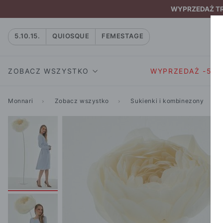
WYPRZEDAŻ TRW
5.10.15.
QUIOSQUE
FEMESTAGE
ZOBACZ WSZYSTKO
WYPRZEDAŻ -50
Monnari
Zobacz wszystko
Sukienki i kombinezony
SUKIENKI I KOMBIN
SUKIENKI I
NATASZA
KOMBINEZON
NA CO DZIEŃ
W RYTMIE NATURY
MARYNARKI
WIZYTOWE
NOWOŚĆ
SPÓDNICE
WIECZOROWE
CAŁA KOLEKCJA
BLUZKI I T-S
KOKTAJLOWE
KOLEKCJA SPORTOWA
SPODNIE
KORONKOWE
T-SHIRTY SPORTOWE
ROZKLOSZOWAN
STANIKI SPORTOWE
DZIANINOWE
BLUZY SPORTOWE
MINI
SPODNIE SPORTOWE