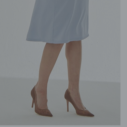
ROZPINANE
TORBY
PRZEZ GŁOWE