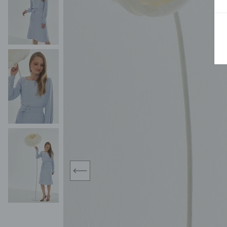
MIDI
KURTKI SPORTOWE
MAXI
KAMIZELKI SPORTOWE
POKAŻ WSZY
KOMBINEZONY
TORBY SPORTOWE
SPÓDNICE
KOSTIUMY KĄPIELOWE
OŁÓWKOWA
JEDNOCZĘŚCIOWE
PLISOWANA
DWUCZĘŚCIOWE
ROZKLOSZOWAN
NARZUTKI
MINI
LNIANE MODELE
MIDI
MAXI
prev
ŻAKIETY