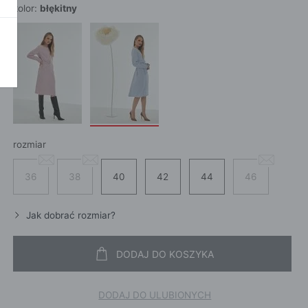
SZALI
OKAŻ WSZYSTKIE
kolor:
błękitny
CROS
WE
CHUS
POKAŻ WSZYSTKIE
APASZ
PORTFEL
PORTFEL
POKAŻ W
KI
rozmiar
36
38
40
42
44
46
ROKI
ŻAMY
Jak dobrać rozmiar?
ŻAMY
OCNE
DODAJ DO KOSZYKA
DODAJ DO ULUBIONYCH