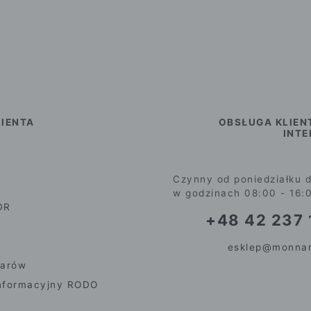
IENTA
OBSŁUGA KLIEN
INT
Czynny od poniedziałku d
w godzinach 08:00 - 16:
DR
+48 42 237 
esklep@monnar
iarów
nformacyjny RODO