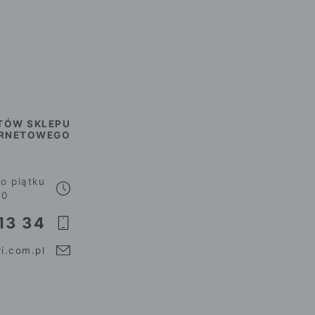
TÓW SKLEPU
ERNETOWEGO
o piątku
00
13 34
i.com.pl