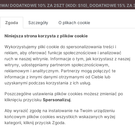
A! DODATKOWE 10% ZA 2SZT (KOD: S10), DODATKOWE 15% ZA 3
Zgoda
Szczegóły
O plikach cookie
Niniejsza strona korzysta z plików cookie
%
NOWA KOLEKCJA
FEMES
Wykorzystujemy pliki cookie do spersonalizowania treści i
reklam, aby oferować funkcje społecznościowe i analizować
ruch w naszej witrynie. Informacje o tym, jak korzystasz z naszej
Wizytowe
Błękitna sukienka z paskiem
EZONY
BLUZKI I T-SHIRTY
SWETRY
OSTATNIO DODANE
PAREO
DRESY
SPODNIE
N
witryny, udostępniamy partnerom społecznościowym,
Y
FE
reklamowym i analitycznym. Partnerzy mogą połączyć te
BLUZY
NA CO DZIEŃ
KOMPLETY
PIŻAMY I SZLAFROK
PŁASZCZE
SZORTY
informacje z innymi danymi otrzymanymi od Ciebie lub
F
PŁASZCZE I KURTKI
WIZYTOWE
KOLEKCJA
TORBY
TRENCZE
BLUZKI I 
uzyskanymi podczas korzystania z ich usług.
WY
SPORTOWA
KAMIZELKI
WIECZOROWE
AKCESORIA
PARKI
SWETRY
G
Poszczególne ustawienia plików cookies możesz zmieniać po
HIRTY
SUKIENKI
STROJE KĄPIELOWE
KOSZULE
OKULARY
KLASYCZNE
BLUZY
kliknięciu przycisku
Spersonalizuj
.
K
SPÓDNICE
PRZECIWSŁONEC
T-SHIRTY
PIKOWANE
KAMIZELKI
C
Aby wyrazić zgodę na instalowanie na Twoim urządzeniu
ŻAKIETY
KAPELUSZE I CZA
E
TOPY
PUCHOWE
końcowym plików cookies wszystkich wskazanych wyżej
SU
OPASKI NA GŁOW
kategorii, kliknij przycisk Zgoda.
POKAŻ WSZYSTKIE
WEŁNIANE
SPODNIE
Ż
SZALIKI