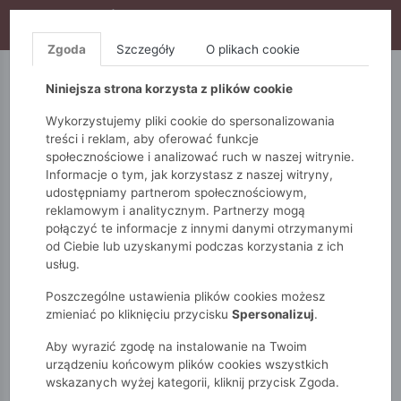
WYPRZEDAŻ TRWA! DODATKOWE 10% ZA 2SZT (KOD:
S10), DODATKOWE 15% ZA 3SZT (KOD: S15)
Zgoda
Szczegóły
O plikach cookie
5.10.15.
QUIOSQUE
FEMESTAGE
Niniejsza strona korzysta z plików cookie
Wykorzystujemy pliki cookie do spersonalizowania
treści i reklam, aby oferować funkcje
społecznościowe i analizować ruch w naszej witrynie.
Informacje o tym, jak korzystasz z naszej witryny,
udostępniamy partnerom społecznościowym,
reklamowym i analitycznym. Partnerzy mogą
połączyć te informacje z innymi danymi otrzymanymi
od Ciebie lub uzyskanymi podczas korzystania z ich
Monnari
Zobacz wszystko
Spodnie
Na co dzień
usług.
Szerokie spodnie damskie
Poszczególne ustawienia plików cookies możesz
zmieniać po kliknięciu przycisku
Spersonalizuj
.
Aby wyrazić zgodę na instalowanie na Twoim
urządzeniu końcowym plików cookies wszystkich
wskazanych wyżej kategorii, kliknij przycisk Zgoda.