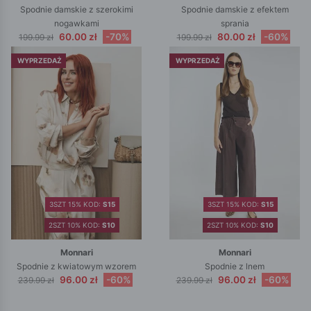
Spodnie damskie z szerokimi
Spodnie damskie z efektem
nogawkami
sprania
60.00 zł
-70%
80.00 zł
-60%
199.99 zł
199.99 zł
WYPRZEDAŻ
WYPRZEDAŻ
3SZT 15% KOD:
S15
3SZT 15% KOD:
S15
2SZT 10% KOD:
S10
2SZT 10% KOD:
S10
Monnari
Monnari
Spodnie z kwiatowym wzorem
Spodnie z lnem
96.00 zł
-60%
96.00 zł
-60%
239.99 zł
239.99 zł