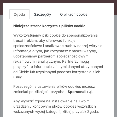
WYPRZEDAŻ TRWA! DODATKOWE 10% ZA 2SZT (KOD:
S10), DODATKOWE 15% ZA 3SZT (KOD: S15)
Zgoda
Szczegóły
O plikach cookie
5.10.15.
QUIOSQUE
FEMESTAGE
Niniejsza strona korzysta z plików cookie
Wykorzystujemy pliki cookie do spersonalizowania
treści i reklam, aby oferować funkcje
społecznościowe i analizować ruch w naszej witrynie.
Informacje o tym, jak korzystasz z naszej witryny,
udostępniamy partnerom społecznościowym,
reklamowym i analitycznym. Partnerzy mogą
połączyć te informacje z innymi danymi otrzymanymi
od Ciebie lub uzyskanymi podczas korzystania z ich
Monnari
Zobacz wszystko
Spodnie
Na co dzień
usług.
Spodnie dresowe z wiązaniem
Poszczególne ustawienia plików cookies możesz
zmieniać po kliknięciu przycisku
Spersonalizuj
.
Aby wyrazić zgodę na instalowanie na Twoim
urządzeniu końcowym plików cookies wszystkich
wskazanych wyżej kategorii, kliknij przycisk Zgoda.