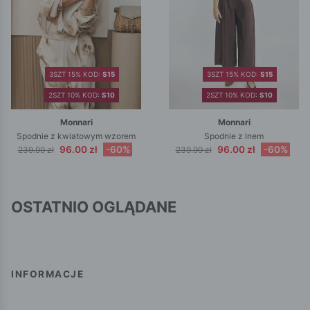
3SZT 15% KOD:
S15
3SZT 15% KOD:
S15
2SZT 10% KOD:
S10
2SZT 10% KOD:
S10
Monnari
Monnari
Spodnie z kwiatowym wzorem
Spodnie z lnem
96.00 zł
-60%
96.00 zł
-60%
239.99 zł
239.99 zł
OSTATNIO OGLĄDANE
INFORMACJE