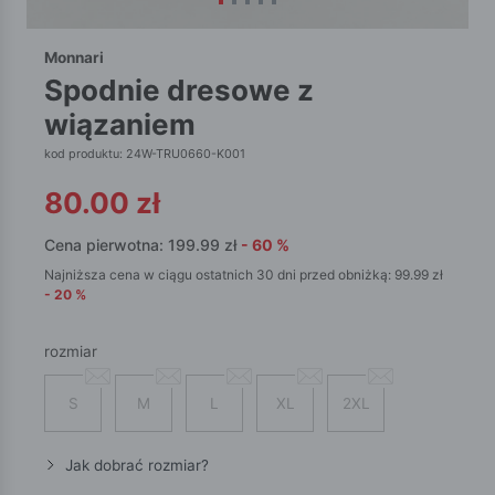
Monnari
spodnie dresowe z
wiązaniem
kod produktu: 24W-TRU0660-K001
80.00
zł
Cena pierwotna:
199.99
zł
-
60
%
Najniższa cena w ciągu ostatnich 30 dni przed obniżką:
99.99
zł
-
20
%
rozmiar
S
M
L
XL
2XL
Jak dobrać rozmiar?