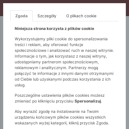
WYPRZEDAŻ TRWA! DODATKOWE 10% ZA 2SZT (KOD:
S10), DODATKOWE 15% ZA 3SZT (KOD: S15)
Zgoda
Szczegóły
O plikach cookie
5.10.15.
QUIOSQUE
FEMESTAGE
Niniejsza strona korzysta z plików cookie
Wykorzystujemy pliki cookie do spersonalizowania
treści i reklam, aby oferować funkcje
społecznościowe i analizować ruch w naszej witrynie.
Informacje o tym, jak korzystasz z naszej witryny,
udostępniamy partnerom społecznościowym,
reklamowym i analitycznym. Partnerzy mogą
połączyć te informacje z innymi danymi otrzymanymi
od Ciebie lub uzyskanymi podczas korzystania z ich
Monnari
Zobacz wszystko
Spódnice
Ołówkowa
usług.
Ołówkowa spódnica midi
Poszczególne ustawienia plików cookies możesz
zmieniać po kliknięciu przycisku
Spersonalizuj
.
Aby wyrazić zgodę na instalowanie na Twoim
urządzeniu końcowym plików cookies wszystkich
wskazanych wyżej kategorii, kliknij przycisk Zgoda.