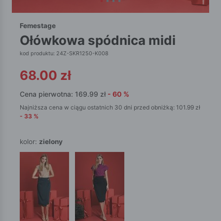
Femestage
ołówkowa spódnica midi
kod produktu: 24Z-SKR1250-K008
68.00
zł
Cena pierwotna:
169.99
zł
-
60
%
Najniższa cena w ciągu ostatnich 30 dni przed obniżką:
101.99
zł
-
33
%
kolor:
zielony