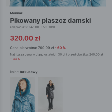
Monnari
pikowany płaszcz damski
kod produktu: 24Z-COT0770-K010
320.00
zł
Cena pierwotna:
799.99
zł
-
60
%
Najniższa cena w ciągu ostatnich 30 dni przed obniżką:
240.00
zł
+
33
%
kolor:
turkusowy