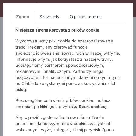
WYPRZEDAŻ TRWA! DODATKOWE 10% ZA 2SZT (KOD:
S10), DODATKOWE 15% ZA 3SZT (KOD: S15)
Zgoda
Szczegóły
O plikach cookie
5.10.15.
QUIOSQUE
FEMESTAGE
Niniejsza strona korzysta z plików cookie
Wykorzystujemy pliki cookie do spersonalizowania
treści i reklam, aby oferować funkcje
społecznościowe i analizować ruch w naszej witrynie.
Informacje o tym, jak korzystasz z naszej witryny,
udostępniamy partnerom społecznościowym,
reklamowym i analitycznym. Partnerzy mogą
połączyć te informacje z innymi danymi otrzymanymi
od Ciebie lub uzyskanymi podczas korzystania z ich
Monnari
Zobacz wszystko
Płaszcze
Pikowane
usług.
Pikowany płaszcz damski
Poszczególne ustawienia plików cookies możesz
zmieniać po kliknięciu przycisku
Spersonalizuj
.
Aby wyrazić zgodę na instalowanie na Twoim
urządzeniu końcowym plików cookies wszystkich
wskazanych wyżej kategorii, kliknij przycisk Zgoda.