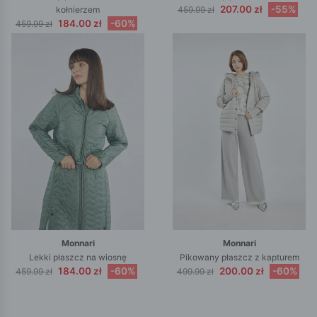
207.00 zł
-55%
kołnierzem
459.99 zł
184.00 zł
-60%
459.99 zł
Monnari
Monnari
Lekki płaszcz na wiosnę
Pikowany płaszcz z kapturem
184.00 zł
-60%
200.00 zł
-60%
459.99 zł
499.99 zł