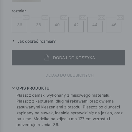
rozmiar
36
38
40
42
44
46
Jak dobrać rozmiar?
DODAJ DO KOSZYKA
DODAJ DO ULUBIONYCH
OPIS PRODUKTU
Płaszcz damski wykonany z misiowego materiału.
Płaszcz z kapturem, długimi rękawami oraz dwiema
zasuwanymi kieszeniami z przodu. Płaszcz po długości
zapinany na suwak, idealnie sprawdzi się na jesień, oraz
na zimę. Modelka na zdjęciu ma 177 cm wzrostu i
prezentuje rozmiar 36.