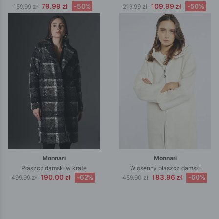
79.99 zł
-50%
109.99 zł
-50%
159.99 zł
219.99 zł
Monnari
Monnari
Płaszcz damski w kratę
Wiosenny płaszcz damski
190.00 zł
-62%
183.96 zł
-60%
499.99 zł
459.90 zł