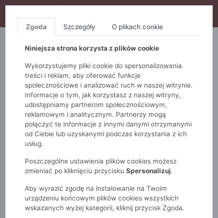
WYPRZEDAŻ TRWA! DODATKOWE 10% ZA 2SZT (KOD:
S10), DODATKOWE 15% ZA 3SZT (KOD: S15)
Zgoda
Szczegóły
O plikach cookie
5.10.15.
QUIOSQUE
FEMESTAGE
Niniejsza strona korzysta z plików cookie
Wykorzystujemy pliki cookie do spersonalizowania
treści i reklam, aby oferować funkcje
społecznościowe i analizować ruch w naszej witrynie.
Informacje o tym, jak korzystasz z naszej witryny,
udostępniamy partnerom społecznościowym,
reklamowym i analitycznym. Partnerzy mogą
połączyć te informacje z innymi danymi otrzymanymi
od Ciebie lub uzyskanymi podczas korzystania z ich
Monnari
Zobacz wszystko
Płaszcze
Klasyczne
usług.
Płaszcz damski z kapturem
Poszczególne ustawienia plików cookies możesz
zmieniać po kliknięciu przycisku
Spersonalizuj
.
Aby wyrazić zgodę na instalowanie na Twoim
urządzeniu końcowym plików cookies wszystkich
wskazanych wyżej kategorii, kliknij przycisk Zgoda.