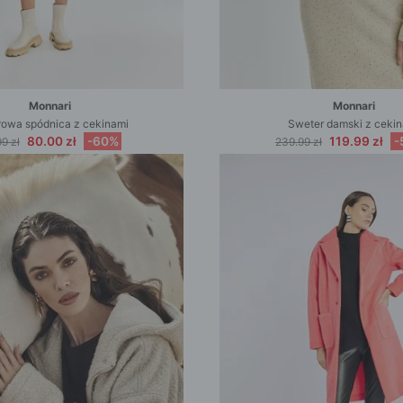
Monnari
Monnari
owa spódnica z cekinami
Sweter damski z ceki
80.00 zł
-60%
119.99 zł
-
9 zł
239.99 zł