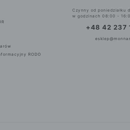
Czynny od poniedziałku d
w godzinach 08:00 - 16:
DR
+48 42 237 
esklep@monnar
iarów
nformacyjny RODO