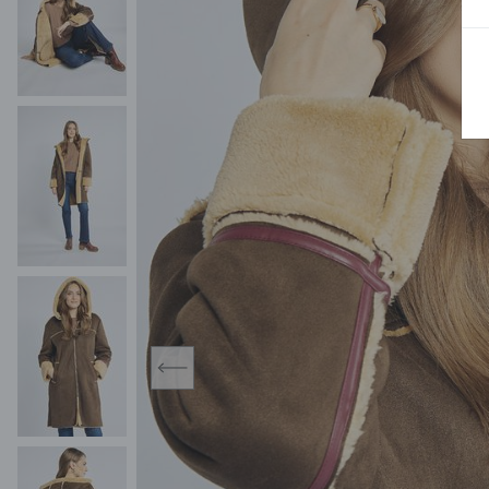
MIDI
KURTKI SPORTOWE
MAXI
KAMIZELKI SPORTOWE
POKAŻ WSZY
KOMBINEZONY
TORBY SPORTOWE
SPÓDNICE
KOSTIUMY KĄPIELOWE
OŁÓWKOWA
JEDNOCZĘŚCIOWE
PLISOWANA
DWUCZĘŚCIOWE
ROZKLOSZOWAN
NARZUTKI
MINI
LNIANE MODELE
MIDI
MAXI
prev
ŻAKIETY