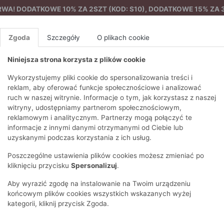
A! DODATKOWE 10% ZA 2SZT (KOD: S10), DODATKOWE 15% ZA 3
Zgoda
Szczegóły
O plikach cookie
Niniejsza strona korzysta z plików cookie
%
NOWA KOLEKCJA
FEMES
Wykorzystujemy pliki cookie do spersonalizowania treści i
reklam, aby oferować funkcje społecznościowe i analizować
ruch w naszej witrynie. Informacje o tym, jak korzystasz z naszej
Płaszcz damski z kapturem
EZONY
BLUZKI I T-SHIRTY
SWETRY
OSTATNIO DODANE
PAREO
DRESY
SPODNIE
N
witryny, udostępniamy partnerom społecznościowym,
Y
FE
reklamowym i analitycznym. Partnerzy mogą połączyć te
BLUZY
NA CO DZIEŃ
KOMPLETY
PIŻAMY I SZLAFROK
PŁASZCZE
SZORTY
informacje z innymi danymi otrzymanymi od Ciebie lub
F
PŁASZCZE I KURTKI
WIZYTOWE
KOLEKCJA
TORBY
TRENCZE
BLUZKI I 
uzyskanymi podczas korzystania z ich usług.
WY
SPORTOWA
KAMIZELKI
WIECZOROWE
AKCESORIA
PARKI
SWETRY
G
Poszczególne ustawienia plików cookies możesz zmieniać po
HIRTY
SUKIENKI
STROJE KĄPIELOWE
KOSZULE
OKULARY
KLASYCZNE
BLUZY
kliknięciu przycisku
Spersonalizuj
.
K
SPÓDNICE
PRZECIWSŁONEC
T-SHIRTY
PIKOWANE
KAMIZELKI
C
Aby wyrazić zgodę na instalowanie na Twoim urządzeniu
ŻAKIETY
KAPELUSZE I CZA
E
TOPY
PUCHOWE
końcowym plików cookies wszystkich wskazanych wyżej
SU
OPASKI NA GŁOW
kategorii, kliknij przycisk Zgoda.
POKAŻ WSZYSTKIE
WEŁNIANE
SPODNIE
Ż
SZALIKI