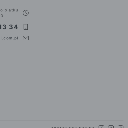
o piątku
00
13 34
i.com.pl