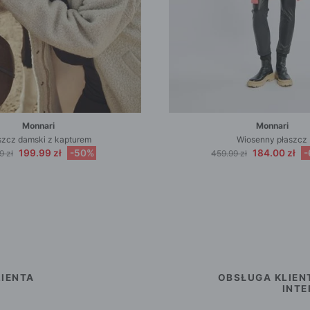
Monnari
Monnari
szcz damski z kapturem
Wiosenny płaszcz
199.99 zł
-50%
184.00 zł
-
9 zł
459.99 zł
IENTA
OBSŁUGA KLIEN
INT