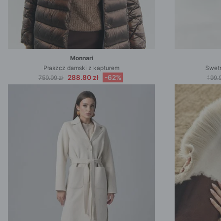
Monnari
Płaszcz damski z kapturem
Swetr
288.80 zł
-62%
759.99 zł
199.9