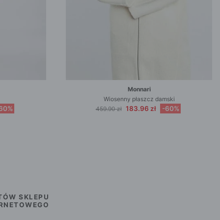
Monnari
Wiosenny płaszcz damski
60%
183.96 zł
-60%
459.90 zł
TÓW SKLEPU
ERNETOWEGO