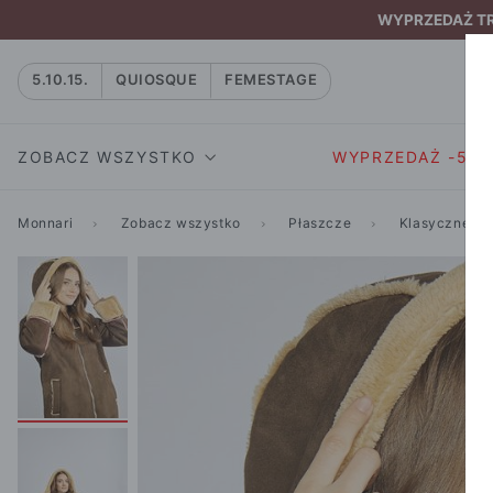
WYPRZEDAŻ TRW
5.10.15.
QUIOSQUE
FEMESTAGE
ZOBACZ WSZYSTKO
WYPRZEDAŻ -50
Monnari
Zobacz wszystko
Płaszcze
Klasyczne
SUKIENKI I KOMBIN
SUKIENKI I
NATASZA
KOMBINEZON
NA CO DZIEŃ
W RYTMIE NATURY
MARYNARKI
WIZYTOWE
NOWOŚĆ
SPÓDNICE
WIECZOROWE
CAŁA KOLEKCJA
BLUZKI I T-S
KOKTAJLOWE
KOLEKCJA SPORTOWA
SPODNIE
KORONKOWE
T-SHIRTY SPORTOWE
ROZKLOSZOWAN
STANIKI SPORTOWE
DZIANINOWE
BLUZY SPORTOWE
MINI
SPODNIE SPORTOWE