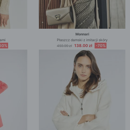
Monnari
nami
Płaszcz damski z imitacji skóry
50%
138.00 zł
-70%
459.99 zł