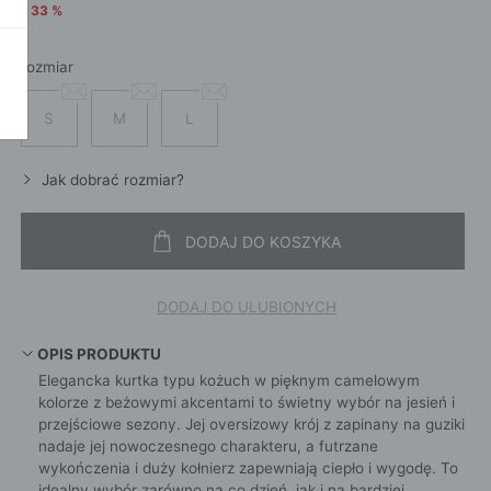
SZALI
OKAŻ WSZYSTKIE
-
33
%
CROS
WE
CHUS
POKAŻ WSZYSTKIE
APASZ
rozmiar
PORTFEL
S
M
L
PORTFEL
POKAŻ W
Jak dobrać rozmiar?
KI
DODAJ DO KOSZYKA
ROKI
DODAJ DO ULUBIONYCH
ŻAMY
OPIS PRODUKTU
ŻAMY
Elegancka kurtka typu kożuch w pięknym camelowym
OCNE
kolorze z beżowymi akcentami to świetny wybór na jesień i
przejściowe sezony. Jej oversizowy krój z zapinany na guziki
nadaje jej nowoczesnego charakteru, a futrzane
wykończenia i duży kołnierz zapewniają ciepło i wygodę. To
idealny wybór zarówno na co dzień, jak i na bardziej