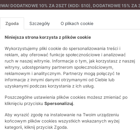
A! DODATKOWE 10% ZA 2SZT (KOD: S10), DODATKOWE 15% ZA 3
Zgoda
Szczegóły
O plikach cookie
Niniejsza strona korzysta z plików cookie
%
NOWA KOLEKCJA
FEMES
Wykorzystujemy pliki cookie do spersonalizowania treści i
reklam, aby oferować funkcje społecznościowe i analizować
ruch w naszej witrynie. Informacje o tym, jak korzystasz z naszej
Kożuszek w camelowym kolorze
EZONY
BLUZKI I T-SHIRTY
SWETRY
OSTATNIO DODANE
PAREO
DRESY
SPODNIE
N
witryny, udostępniamy partnerom społecznościowym,
Y
FE
reklamowym i analitycznym. Partnerzy mogą połączyć te
BLUZY
NA CO DZIEŃ
KOMPLETY
PIŻAMY I SZLAFROK
PŁASZCZE
SZORTY
informacje z innymi danymi otrzymanymi od Ciebie lub
F
PŁASZCZE I KURTKI
WIZYTOWE
KOLEKCJA
TORBY
TRENCZE
BLUZKI I 
uzyskanymi podczas korzystania z ich usług.
WY
SPORTOWA
KAMIZELKI
WIECZOROWE
AKCESORIA
PARKI
SWETRY
G
Poszczególne ustawienia plików cookies możesz zmieniać po
HIRTY
SUKIENKI
STROJE KĄPIELOWE
KOSZULE
OKULARY
KLASYCZNE
BLUZY
kliknięciu przycisku
Spersonalizuj
.
K
SPÓDNICE
PRZECIWSŁONEC
T-SHIRTY
PIKOWANE
KAMIZELKI
C
Aby wyrazić zgodę na instalowanie na Twoim urządzeniu
ŻAKIETY
KAPELUSZE I CZA
E
TOPY
PUCHOWE
końcowym plików cookies wszystkich wskazanych wyżej
SU
OPASKI NA GŁOW
kategorii, kliknij przycisk Zgoda.
POKAŻ WSZYSTKIE
WEŁNIANE
SPODNIE
Ż
SZALIKI