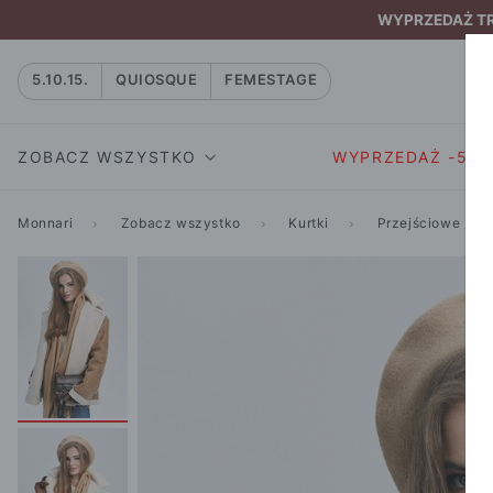
WYPRZEDAŻ TRW
5.10.15.
QUIOSQUE
FEMESTAGE
ZOBACZ WSZYSTKO
WYPRZEDAŻ -50
Monnari
Zobacz wszystko
Kurtki
Przejściowe
SUKIENKI I KOMBIN
SUKIENKI I
NATASZA
KOMBINEZON
NA CO DZIEŃ
W RYTMIE NATURY
MARYNARKI
WIZYTOWE
NOWOŚĆ
SPÓDNICE
WIECZOROWE
CAŁA KOLEKCJA
BLUZKI I T-S
KOKTAJLOWE
KOLEKCJA SPORTOWA
SPODNIE
KORONKOWE
T-SHIRTY SPORTOWE
ROZKLOSZOWAN
STANIKI SPORTOWE
DZIANINOWE
BLUZY SPORTOWE
MINI
SPODNIE SPORTOWE