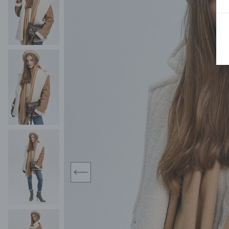
MIDI
KURTKI SPORTOWE
MAXI
KAMIZELKI SPORTOWE
POKAŻ WSZY
KOMBINEZONY
TORBY SPORTOWE
SPÓDNICE
KOSTIUMY KĄPIELOWE
OŁÓWKOWA
JEDNOCZĘŚCIOWE
PLISOWANA
DWUCZĘŚCIOWE
ROZKLOSZOWAN
NARZUTKI
MINI
LNIANE MODELE
MIDI
MAXI
prev
ŻAKIETY