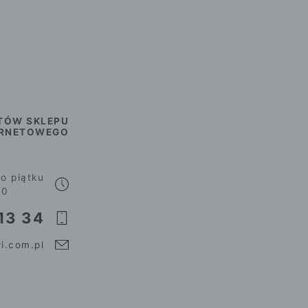
TÓW SKLEPU
ERNETOWEGO
o piątku
00
13 34
i.com.pl