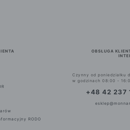
IENTA
OBSŁUGA KLIEN
INT
Czynny od poniedziałku d
w godzinach 08:00 - 16:
DR
+48 42 237 
esklep@monnar
iarów
nformacyjny RODO