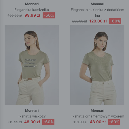
Monnari
Monnari
Elegancka kamizelka
Elegancka sukienka z dodatkiem
99.99 zł
-50%
199.99 zł
lnu
120.00 zł
-60%
299.99 zł
Monnari
Monnari
T-shirt z wiskozy
T-shirt z ornamentowym wzorem
48.00 zł
-60%
48.00 zł
-60%
119.99 zł
119.99 zł