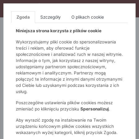
WYPRZEDAŻ TRWA! DODATKOWE 10% ZA 2SZT (KOD:
S10), DODATKOWE 15% ZA 3SZT (KOD: S15)
Zgoda
Szczegóły
O plikach cookie
5.10.15.
QUIOSQUE
FEMESTAGE
Niniejsza strona korzysta z plików cookie
Wykorzystujemy pliki cookie do spersonalizowania
treści i reklam, aby oferować funkcje
społecznościowe i analizować ruch w naszej witrynie.
Informacje o tym, jak korzystasz z naszej witryny,
udostępniamy partnerom społecznościowym,
reklamowym i analitycznym. Partnerzy mogą
połączyć te informacje z innymi danymi otrzymanymi
od Ciebie lub uzyskanymi podczas korzystania z ich
Monnari
Zobacz wszystko
Bluzki i t-shirty
usług.
T-shirty
T-shirt z nadrukiem
Poszczególne ustawienia plików cookies możesz
zmieniać po kliknięciu przycisku
Spersonalizuj
.
Aby wyrazić zgodę na instalowanie na Twoim
urządzeniu końcowym plików cookies wszystkich
wskazanych wyżej kategorii, kliknij przycisk Zgoda.