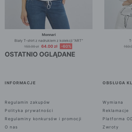
Monnari
Biały T-shirt z nadrukiem z kolekcji "ART"
T
64.00 zł
-60%
159.99 zł
159.9
OSTATNIO OGLĄDANE
INFORMACJE
OBSŁUGA KL
Regulamin zakupów
Wymiana
Polityka prywatności
Reklamacje
Regulaminy konkursów i promocji
Platforma O
O nas
Zwroty