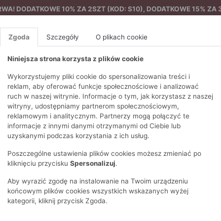
A! DODATKOWE 10% ZA 2SZT (KOD: S10), DODATKOWE 15% ZA 3
Zgoda
Szczegóły
O plikach cookie
Niniejsza strona korzysta z plików cookie
%
NOWA KOLEKCJA
FEMES
Wykorzystujemy pliki cookie do spersonalizowania treści i
reklam, aby oferować funkcje społecznościowe i analizować
ruch w naszej witrynie. Informacje o tym, jak korzystasz z naszej
y
Oversizowy T-shirt z kolekcji "ART"
EZONY
BLUZKI I T-SHIRTY
SWETRY
OSTATNIO DODANE
PAREO
DRESY
SPODNIE
N
witryny, udostępniamy partnerom społecznościowym,
Y
FE
reklamowym i analitycznym. Partnerzy mogą połączyć te
BLUZY
NA CO DZIEŃ
KOMPLETY
PIŻAMY I SZLAFROK
PŁASZCZE
SZORTY
informacje z innymi danymi otrzymanymi od Ciebie lub
F
PŁASZCZE I KURTKI
WIZYTOWE
KOLEKCJA
TORBY
TRENCZE
BLUZKI I 
uzyskanymi podczas korzystania z ich usług.
WY
SPORTOWA
KAMIZELKI
WIECZOROWE
AKCESORIA
PARKI
SWETRY
G
Poszczególne ustawienia plików cookies możesz zmieniać po
HIRTY
SUKIENKI
STROJE KĄPIELOWE
KOSZULE
OKULARY
KLASYCZNE
BLUZY
kliknięciu przycisku
Spersonalizuj
.
K
SPÓDNICE
PRZECIWSŁONEC
T-SHIRTY
PIKOWANE
KAMIZELKI
C
Aby wyrazić zgodę na instalowanie na Twoim urządzeniu
ŻAKIETY
KAPELUSZE I CZA
E
TOPY
PUCHOWE
końcowym plików cookies wszystkich wskazanych wyżej
SU
OPASKI NA GŁOW
kategorii, kliknij przycisk Zgoda.
POKAŻ WSZYSTKIE
WEŁNIANE
SPODNIE
Ż
SZALIKI