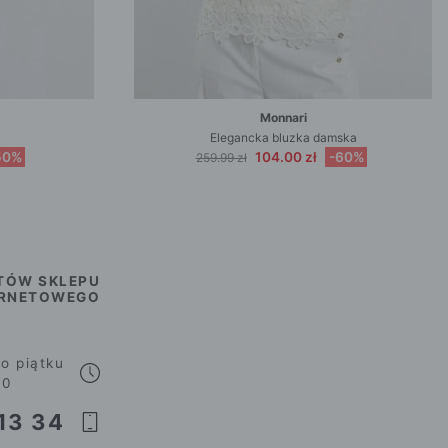
Monnari
Elegancka bluzka damska
50%
104.00 zł
-60%
259.99 zł
TÓW SKLEPU
ERNETOWEGO
o piątku
00
13 34