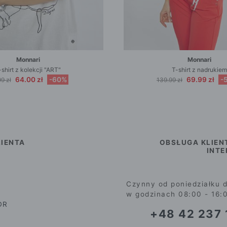
Monnari
Monnari
-shirt z kolekcji "ART"
T-shirt z nadrukiem
64.00 zł
-60%
69.99 zł
-
9 zł
139.99 zł
IENTA
OBSŁUGA KLIEN
INT
Czynny od poniedziałku d
w godzinach 08:00 - 16:
DR
+48 42 237 