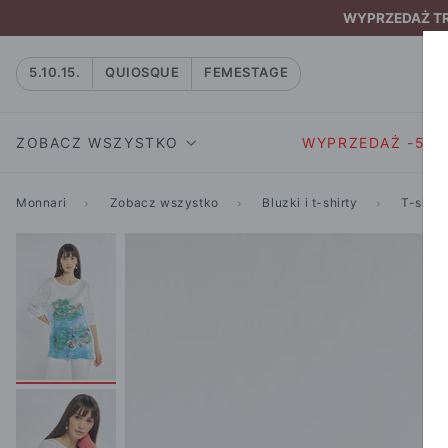
WYPRZEDAŻ TRW
5.10.15.
QUIOSQUE
FEMESTAGE
ZOBACZ WSZYSTKO
WYPRZEDAŻ -50
Monnari
Zobacz wszystko
Bluzki i t-shirty
T-shirt
SUKIENKI I KOMBIN
SUKIENKI I
NATASZA
KOMBINEZON
NA CO DZIEŃ
W RYTMIE NATURY
MARYNARKI
WIZYTOWE
NOWOŚĆ
SPÓDNICE
WIECZOROWE
CAŁA KOLEKCJA
BLUZKI I T-S
KOKTAJLOWE
KOLEKCJA SPORTOWA
SPODNIE
KORONKOWE
T-SHIRTY SPORTOWE
ROZKLOSZOWAN
STANIKI SPORTOWE
DZIANINOWE
BLUZY SPORTOWE
MINI
SPODNIE SPORTOWE