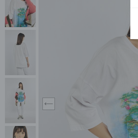
MIDI
KURTKI SPORTOWE
MAXI
KAMIZELKI SPORTOWE
POKAŻ WSZY
KOMBINEZONY
TORBY SPORTOWE
SPÓDNICE
KOSTIUMY KĄPIELOWE
OŁÓWKOWA
JEDNOCZĘŚCIOWE
PLISOWANA
DWUCZĘŚCIOWE
ROZKLOSZOWAN
NARZUTKI
MINI
LNIANE MODELE
MIDI
MAXI
prev
ŻAKIETY