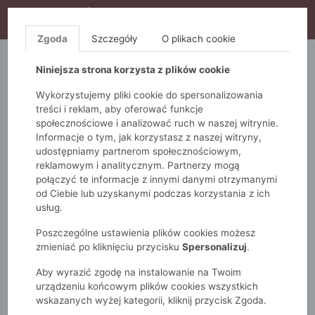
WYPRZEDAŻ TRWA! DODATKOWE 10% ZA 2SZT (KOD:
S10), DODATKOWE 15% ZA 3SZT (KOD: S15)
Zgoda
Szczegóły
O plikach cookie
5.10.15.
QUIOSQUE
FEMESTAGE
Niniejsza strona korzysta z plików cookie
Wykorzystujemy pliki cookie do spersonalizowania
treści i reklam, aby oferować funkcje
społecznościowe i analizować ruch w naszej witrynie.
Informacje o tym, jak korzystasz z naszej witryny,
udostępniamy partnerom społecznościowym,
reklamowym i analitycznym. Partnerzy mogą
połączyć te informacje z innymi danymi otrzymanymi
od Ciebie lub uzyskanymi podczas korzystania z ich
Monnari
Dodatki
Buty PRIMAMODA
usług.
Białe klapki LUMIA
Poszczególne ustawienia plików cookies możesz
zmieniać po kliknięciu przycisku
Spersonalizuj
.
Aby wyrazić zgodę na instalowanie na Twoim
urządzeniu końcowym plików cookies wszystkich
wskazanych wyżej kategorii, kliknij przycisk Zgoda.