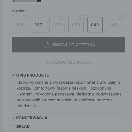
rozmiar
036
037
038
039
040
041
DODAJ DO KOSZYKA
DODAJ DO ULUBIONYCH
OPIS PRODUKTU
Klapki wykonane z wysokiej jakości materiału w białym
kolorze. Komfortowy fason z paskami i ozdobnymi
klamrami. Wygodna podeszwa, delikatnie podwyższona
by zapewnić stopom maksimum komfortu podczas
chodzenia.
KONSERWACJA
SKŁAD