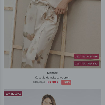
3SZT 15% KOD:
S15
2SZT 10% KOD:
S10
Monnari
Koszula damska z wzorem
88.00 zł
-60%
219.99 zł
WYPRZEDAŻ