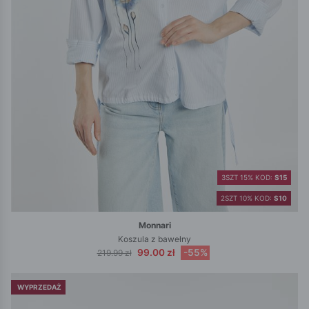
3SZT 15% KOD:
S15
2SZT 10% KOD:
S10
Monnari
Koszula z bawełny
99.00 zł
-55%
219.99 zł
WYPRZEDAŻ