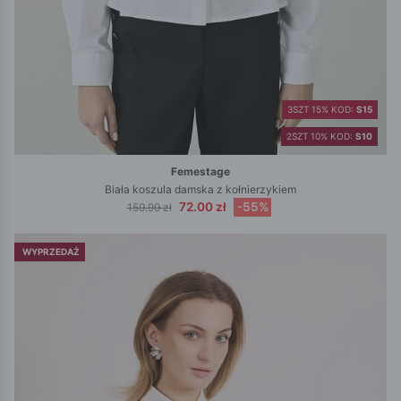
3SZT 15% KOD:
S15
2SZT 10% KOD:
S10
Femestage
Biała koszula damska z kołnierzykiem
72.00 zł
-55%
159.99 zł
WYPRZEDAŻ