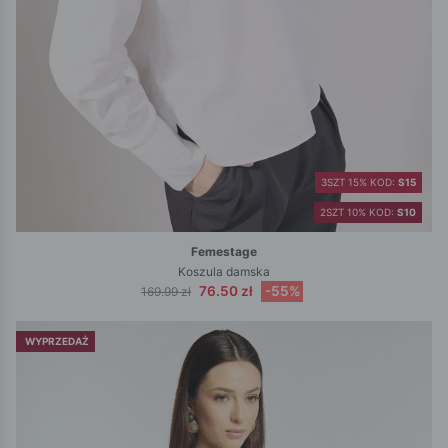
3SZT 15% KOD:
S15
2SZT 10% KOD:
S10
Femestage
Koszula damska
76.50 zł
-55%
169.99 zł
WYPRZEDAŻ