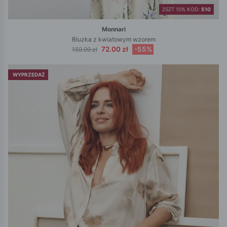
2SZT 10% KOD:
S10
Monnari
Bluzka z kwiatowym wzorem
72.00 zł
-55%
159.99 zł
WYPRZEDAŻ