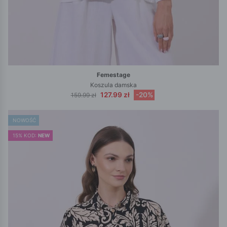
Femestage
Koszula damska
127.99 zł
-20%
159.99 zł
NOWOŚĆ
15% KOD:
NEW