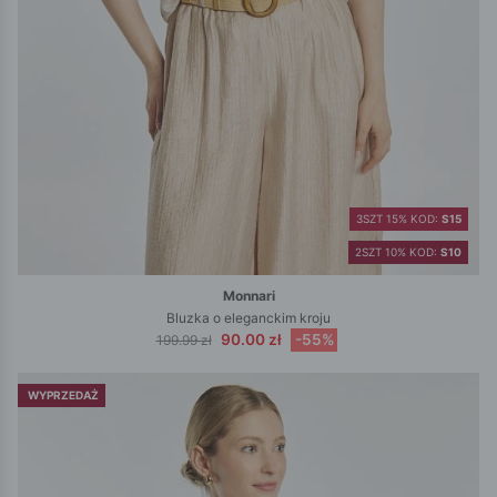
3SZT 15% KOD:
S15
2SZT 10% KOD:
S10
Monnari
Bluzka o eleganckim kroju
90.00 zł
-55%
199.99 zł
WYPRZEDAŻ