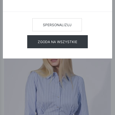
wybrane filtry:
12
24
48
SORTUJ
SPERSONALIZUJ
NOWOŚĆ
15% KOD:
NEW
ZGODA NA WSZYSTKIE