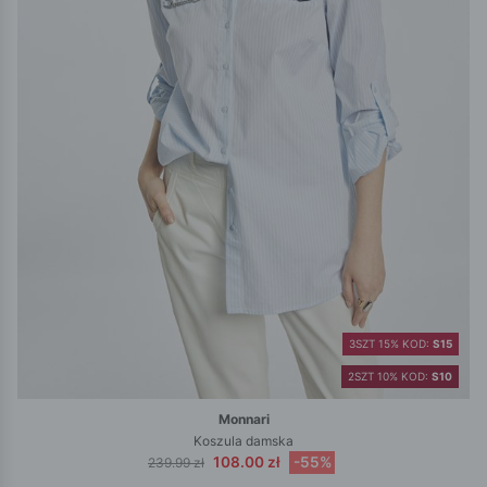
3SZT 15% KOD:
S15
2SZT 10% KOD:
S10
Monnari
Koszula damska
108.00 zł
-55%
239.99 zł