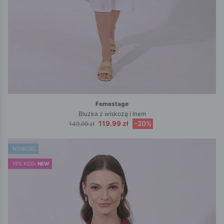
Femestage
Bluzka z wiskozą i lnem
119.99 zł
-20%
149.99 zł
NOWOŚĆ
15% KOD:
NEW