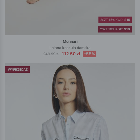
3SZT 15% KOD:
S15
2SZT 10% KOD:
S10
Monnari
Lniana koszula damska
112.50 zł
-55%
249.99 zł
WYPRZEDAŻ