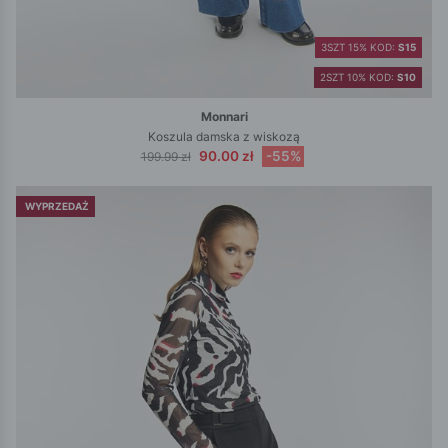
3SZT 15% KOD:
S15
2SZT 10% KOD:
S10
Monnari
Koszula damska z wiskozą
90.00 zł
-55%
199.99 zł
WYPRZEDAŻ