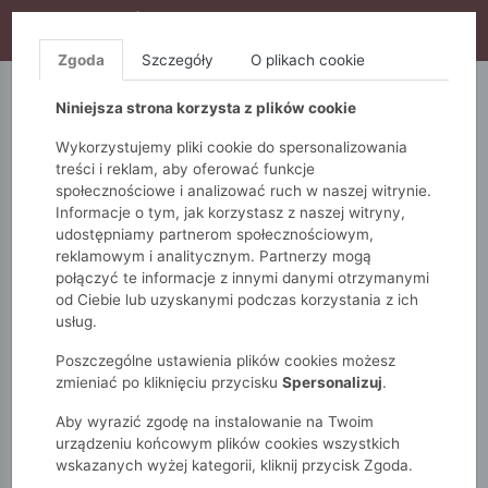
WYPRZEDAŻ TRWA! DODATKOWE 10% ZA 2SZT (KOD:
S10), DODATKOWE 15% ZA 3SZT (KOD: S15)
Zgoda
Szczegóły
O plikach cookie
5.10.15.
QUIOSQUE
FEMESTAGE
Niniejsza strona korzysta z plików cookie
Wykorzystujemy pliki cookie do spersonalizowania
treści i reklam, aby oferować funkcje
społecznościowe i analizować ruch w naszej witrynie.
Informacje o tym, jak korzystasz z naszej witryny,
udostępniamy partnerom społecznościowym,
reklamowym i analitycznym. Partnerzy mogą
połączyć te informacje z innymi danymi otrzymanymi
od Ciebie lub uzyskanymi podczas korzystania z ich
Monnari
Zobacz wszystko
Bluzki i t-shirty
usług.
Koszule
Poszczególne ustawienia plików cookies możesz
zmieniać po kliknięciu przycisku
Spersonalizuj
.
KOSZULE
Aby wyrazić zgodę na instalowanie na Twoim
urządzeniu końcowym plików cookies wszystkich
wskazanych wyżej kategorii, kliknij przycisk Zgoda.
POKAŻ FILTRY