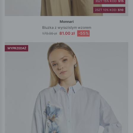
3SZT 15% KOD:
S15
2SZT 10% KOD:
S10
Monnari
Bluzka z wyrazistym wzorem
81.00 zł
-55%
179.99 zł
WYPRZEDAŻ