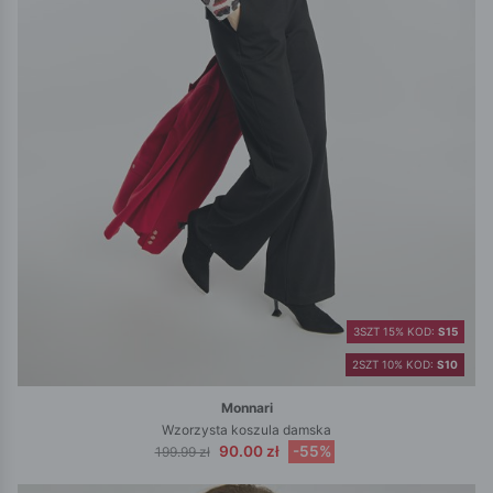
3SZT 15% KOD:
S15
2SZT 10% KOD:
S10
Monnari
Wzorzysta koszula damska
90.00 zł
-55%
199.99 zł