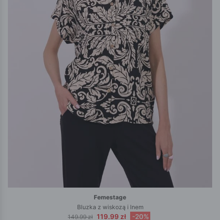
Femestage
Bluzka z wiskozą i lnem
119.99 zł
-20%
149.99 zł