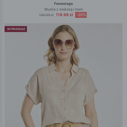
Femestage
Bluzka z wiskozą i lnem
119.99 zł
-20%
149.99 zł
WYPRZEDAŻ