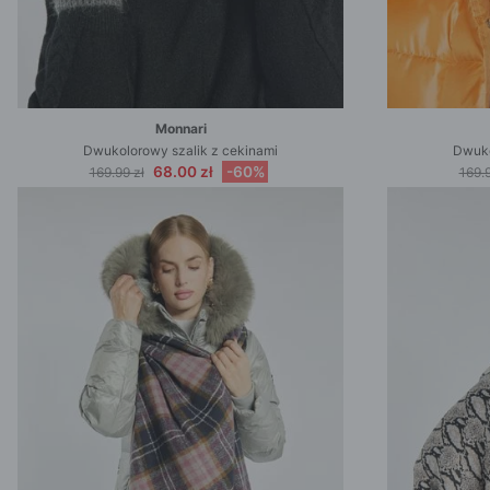
Monnari
Dwukolorowy szalik z cekinami
Dwuko
68.00 zł
-60%
169.99 zł
169.9