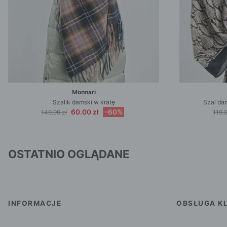
Monnari
Szalik damski w kratę
Szal da
60.00 zł
-60%
149.99 zł
119.9
OSTATNIO OGLĄDANE
INFORMACJE
OBSŁUGA KL