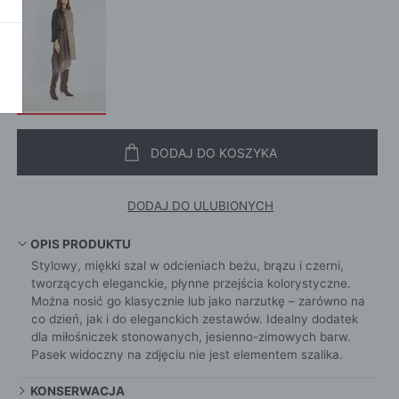
SZALI
OKAŻ WSZYSTKIE
CROS
WE
CHUS
POKAŻ WSZYSTKIE
APASZ
PORTFEL
PORTFEL
POKAŻ W
DODAJ DO KOSZYKA
KI
DODAJ DO ULUBIONYCH
ROKI
OPIS PRODUKTU
Stylowy, miękki szal w odcieniach beżu, brązu i czerni,
ŻAMY
tworzących eleganckie, płynne przejścia kolorystyczne.
ŻAMY
Można nosić go klasycznie lub jako narzutkę – zarówno na
co dzień, jak i do eleganckich zestawów. Idealny dodatek
OCNE
dla miłośniczek stonowanych, jesienno-zimowych barw.
Pasek widoczny na zdjęciu nie jest elementem szalika.
KONSERWACJA