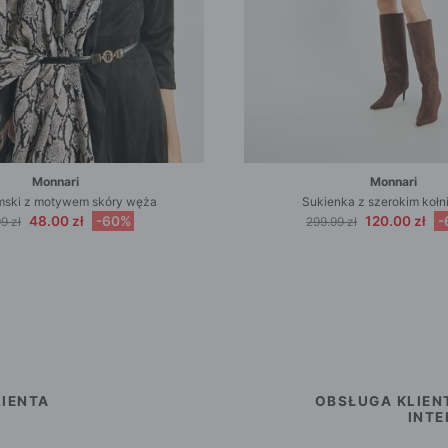
Monnari
Monnari
mski z motywem skóry węża
Sukienka z szerokim kołn
48.00 zł
-60%
120.00 zł
-
9 zł
299.99 zł
IENTA
OBSŁUGA KLIEN
INT