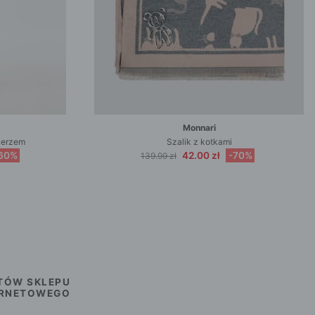
Monnari
ierzem
Szalik z kotkami
60%
42.00 zł
-70%
139.99 zł
TÓW SKLEPU
ERNETOWEGO