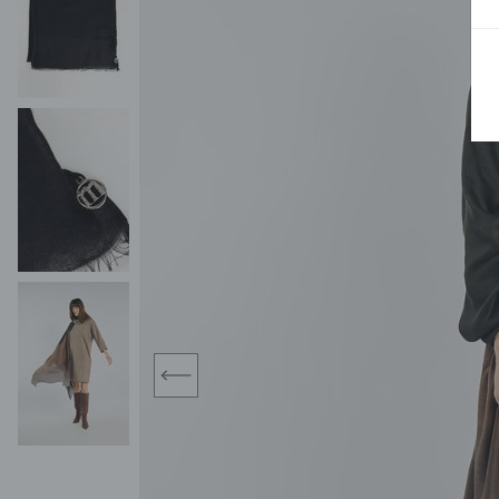
MIDI
KURTKI SPORTOWE
MAXI
KAMIZELKI SPORTOWE
POKAŻ WSZY
KOMBINEZONY
TORBY SPORTOWE
SPÓDNICE
KOSTIUMY KĄPIELOWE
OŁÓWKOWA
JEDNOCZĘŚCIOWE
PLISOWANA
DWUCZĘŚCIOWE
ROZKLOSZOWAN
NARZUTKI
MINI
LNIANE MODELE
MIDI
MAXI
prev
ŻAKIETY