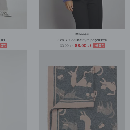
Monnari
ski
Szalik z delikatnym połyskiem
60%
68.00 zł
-60%
169.99 zł