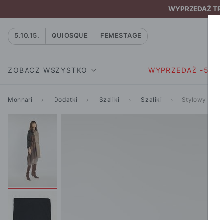
WYPRZEDAŻ TRW
5.10.15.
QUIOSQUE
FEMESTAGE
ZOBACZ WSZYSTKO
WYPRZEDAŻ -50
Monnari
Dodatki
Szaliki
Szaliki
Stylowy sza
SUKIENKI I KOMBIN
SUKIENKI I
NATASZA
KOMBINEZON
NA CO DZIEŃ
W RYTMIE NATURY
MARYNARKI
WIZYTOWE
NOWOŚĆ
SPÓDNICE
WIECZOROWE
CAŁA KOLEKCJA
BLUZKI I T-S
KOKTAJLOWE
KOLEKCJA SPORTOWA
SPODNIE
KORONKOWE
T-SHIRTY SPORTOWE
ROZKLOSZOWAN
STANIKI SPORTOWE
DZIANINOWE
BLUZY SPORTOWE
MINI
SPODNIE SPORTOWE