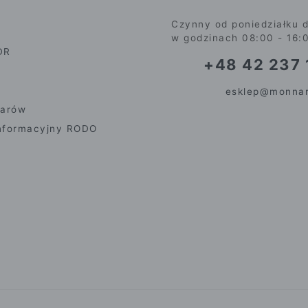
Czynny od poniedziałku d
w godzinach 08:00 - 16:
DR
+48 42 237 
esklep@monnar
iarów
nformacyjny RODO