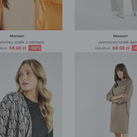
Monnari
Monnari
lorowy szalik z cekinami
Jasnoszary szalik dam
68.00 zł
-60%
68.00 zł
-
9 zł
169.99 zł