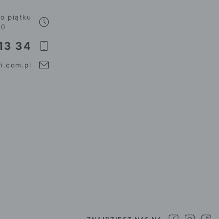
o piątku
00
13 34
i.com.pl