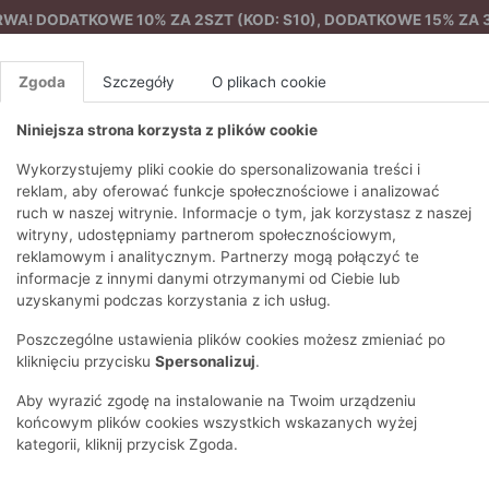
A! DODATKOWE 10% ZA 2SZT (KOD: S10), DODATKOWE 15% ZA 3
Zgoda
Szczegóły
O plikach cookie
Niniejsza strona korzysta z plików cookie
%
NOWA KOLEKCJA
FEMES
Wykorzystujemy pliki cookie do spersonalizowania treści i
reklam, aby oferować funkcje społecznościowe i analizować
ruch w naszej witrynie. Informacje o tym, jak korzystasz z naszej
l z wiskozą
EZONY
BLUZKI I T-SHIRTY
SWETRY
OSTATNIO DODANE
PAREO
DRESY
SPODNIE
N
witryny, udostępniamy partnerom społecznościowym,
Y
FE
reklamowym i analitycznym. Partnerzy mogą połączyć te
BLUZY
NA CO DZIEŃ
KOMPLETY
PIŻAMY I SZLAFROK
PŁASZCZE
SZORTY
informacje z innymi danymi otrzymanymi od Ciebie lub
F
PŁASZCZE I KURTKI
WIZYTOWE
KOLEKCJA
TORBY
TRENCZE
BLUZKI I 
uzyskanymi podczas korzystania z ich usług.
WY
SPORTOWA
KAMIZELKI
WIECZOROWE
AKCESORIA
PARKI
SWETRY
G
Poszczególne ustawienia plików cookies możesz zmieniać po
HIRTY
SUKIENKI
STROJE KĄPIELOWE
KOSZULE
OKULARY
KLASYCZNE
BLUZY
kliknięciu przycisku
Spersonalizuj
.
K
SPÓDNICE
PRZECIWSŁONEC
T-SHIRTY
PIKOWANE
KAMIZELKI
C
Aby wyrazić zgodę na instalowanie na Twoim urządzeniu
ŻAKIETY
KAPELUSZE I CZA
E
TOPY
PUCHOWE
końcowym plików cookies wszystkich wskazanych wyżej
SU
OPASKI NA GŁOW
kategorii, kliknij przycisk Zgoda.
POKAŻ WSZYSTKIE
WEŁNIANE
SPODNIE
Ż
SZALIKI